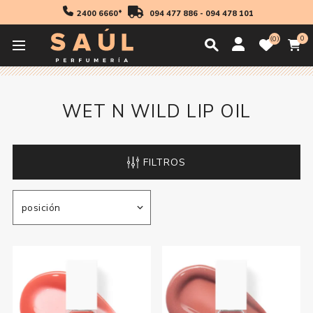
2400 6660*
094 477 886
-
094 478 101
0
0
Inicio
Destacados
Wet N Wild Lip Oil
WET N WILD LIP OIL
FILTROS