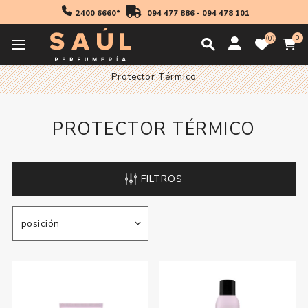
2400 6660*
094 477 886
-
094 478 101
0
0
Inicio
Profesionales
Productos De Peinado
Protector Térmico
PROTECTOR TÉRMICO
FILTROS