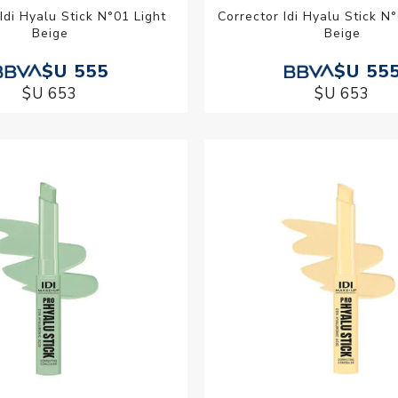
Idi Hyalu Stick N°01 Light
Corrector Idi Hyalu Stick 
Beige
Beige
$U 555
$U 55
$U 653
$U 653