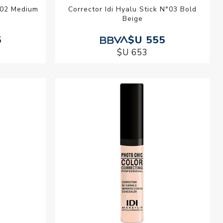
N°02 Medium
Corrector Idi Hyalu Stick N°03 Bold
Beige
5
$U 555
$U 653