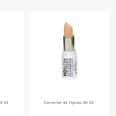
esorios para
metica
DI 01
Corrector de Ojeras IDI 02