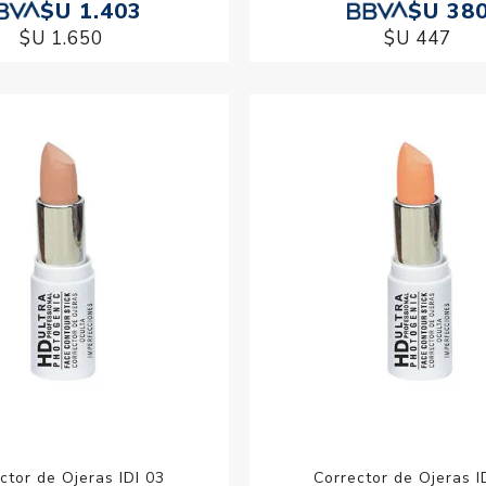
$U 1.403
$U 38
$U 1.650
$U 447
ctor de Ojeras IDI 03
Corrector de Ojeras I