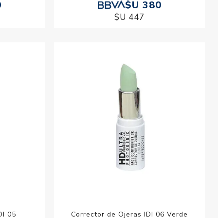
0
$U 380
$U 447
DI 05
Corrector de Ojeras IDI 06 Verde