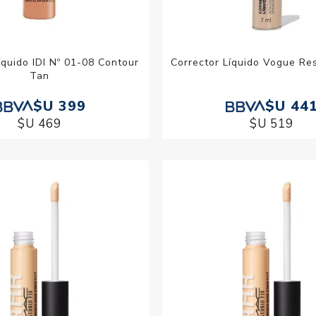
íquido IDI Nº 01-08 Contour
Corrector Líquido Vogue Res
Tan
$U 399
$U 44
$U 469
$U 519