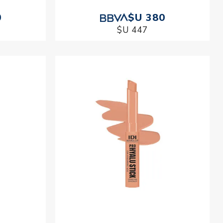
0
$U 380
$U 447