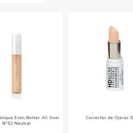
Acc
Cos
linique Even Better All Over
Corrector de Ojeras I
N°52 Neutral