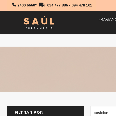
2400 6660*
094 477 886
-
094 478 101
FRAGAN
Hombr
Mujer
Niños
FILTRAR POR