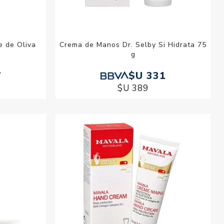
e de Oliva
Crema de Manos Dr. Selby Si Hidrata 75
g
7
$U 331
$U 389