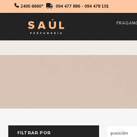
2400 6660*
094 477 886
-
094 478 101
FRAGAN
Hombr
Mujer
Niños
FILTRAR POR