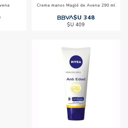
Avena
Crema manos Maglé de Avena 290 ml
9
$U 348
$U 409