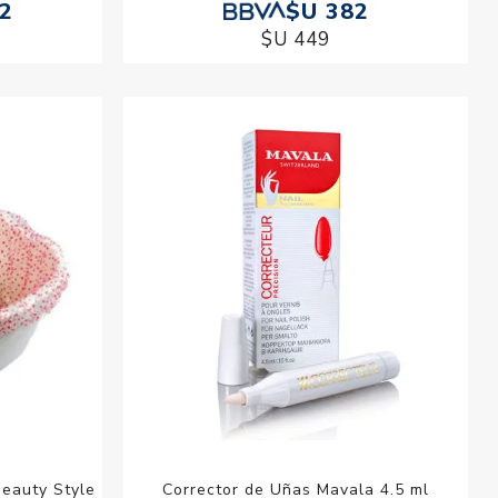
12
$U 382
$U 449
Beauty Style
Corrector de Uñas Mavala 4.5 ml