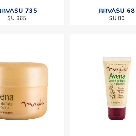
$U 735
$U 68
$U 865
$U 80