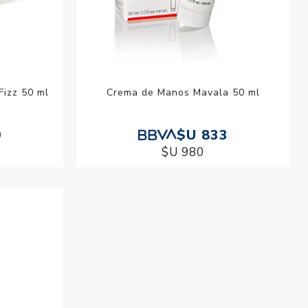
Fizz 50 ml
Crema de Manos Mavala 50 ml
9
$U 833
$U 980
Crema de Manos y Cuerpo Iyosei Aloe
Vera 240 ml
$U 184
$U 217