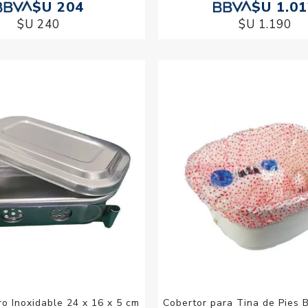
$U 204
$U 1.0
$U 240
$U 1.190
o Inoxidable 24 x 16 x 5 cm
Cobertor para Tina de Pies 