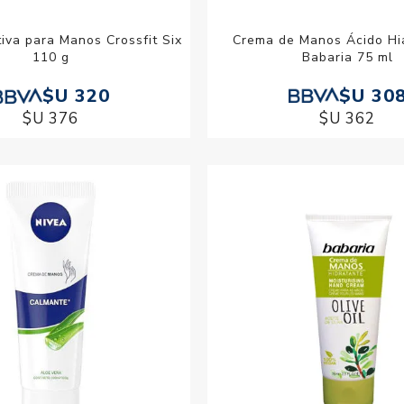
Crema de Manos Ácido Hi
iva para Manos Crossfit Six
Babaria 75 ml
110 g
$U 30
$U 320
$U 362
$U 376