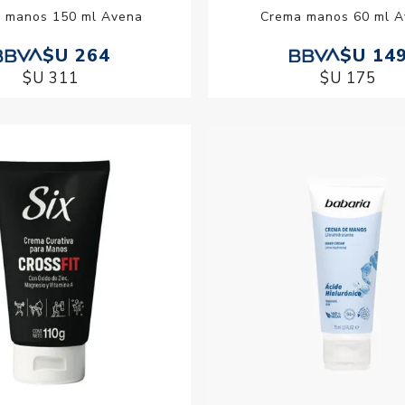
 manos 150 ml Avena
Crema manos 60 ml 
$U 264
$U 14
$U 311
$U 175