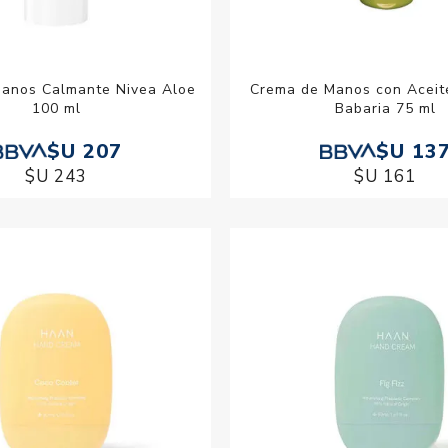
anos Calmante Nivea Aloe
Crema de Manos con Aceit
100 ml
Babaria 75 ml
$U 207
$U 13
$U 243
$U 161