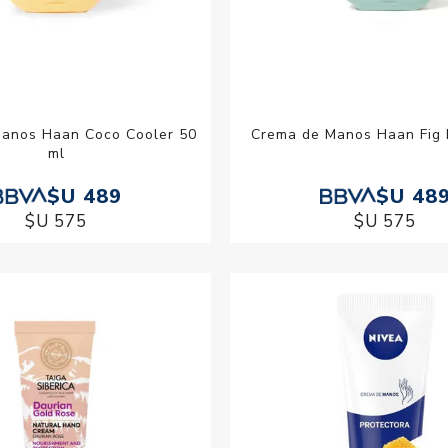
anos Haan Coco Cooler 50
Crema de Manos Haan Fig 
ml
$U 489
$U 48
$U 575
$U 575