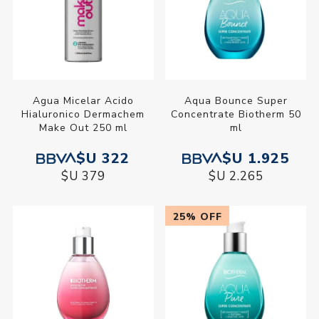
Agua Micelar Acido
Aqua Bounce Super
Hialuronico Dermachem
Concentrate Biotherm 50
Make Out 250 ml
ml
$U 322
$U 1.925
$U 379
$U 2.265
25% OFF