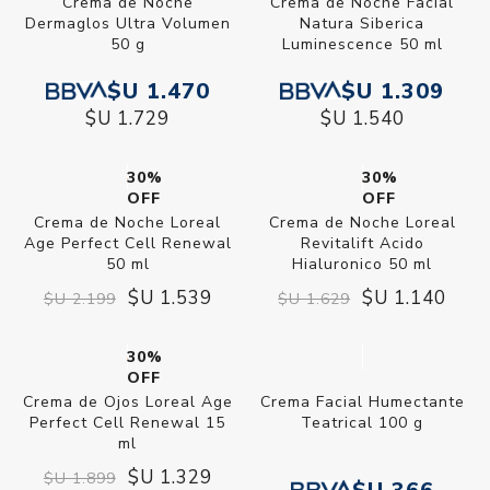
Crema de Noche
Crema de Noche Facial
Dermaglos Ultra Volumen
Natura Siberica
50 g
Luminescence 50 ml
$U 1.470
$U 1.309
$U 1.729
$U 1.540
30%
30%
OFF
OFF
Crema de Noche Loreal
Crema de Noche Loreal
Age Perfect Cell Renewal
Revitalift Acido
50 ml
Hialuronico 50 ml
$U 1.539
$U 1.140
$U 2.199
$U 1.629
30%
OFF
Crema de Ojos Loreal Age
Crema Facial Humectante
Perfect Cell Renewal 15
Teatrical 100 g
ml
$U 1.329
$U 1.899