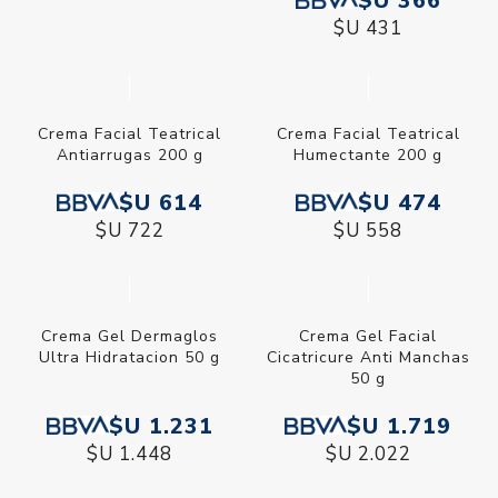
$U 366
$U 431
Crema Facial Teatrical
Crema Facial Teatrical
Antiarrugas 200 g
Humectante 200 g
$U 614
$U 474
$U 722
$U 558
Crema Gel Dermaglos
Crema Gel Facial
Ultra Hidratacion 50 g
Cicatricure Anti Manchas
50 g
$U 1.231
$U 1.719
$U 1.448
$U 2.022