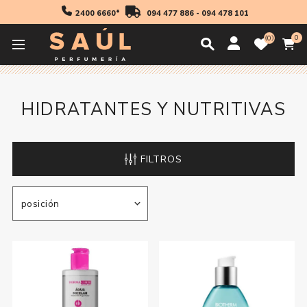
2400 6660*
094 477 886
-
094 478 101
0
0
Inicio
Cosmetica
Mujer
Hidratantes y Nutritivas
HIDRATANTES Y NUTRITIVAS
FILTROS