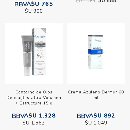
$U 888
$U 1.269
$U 765
$U 900
Contorno de Ojos
Crema Azuleno Dermur 60
Dermaglos Ultra Volumen
ml
+ Estructura 15 g
$U 1.328
$U 892
$U 1.562
$U 1.049