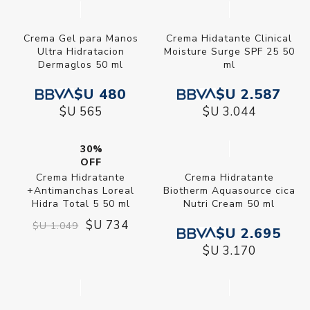
Crema Gel para Manos
Crema Hidatante Clinical
Ultra Hidratacion
Moisture Surge SPF 25 50
Dermaglos 50 ml
ml
$U 480
$U 2.587
$U 565
$U 3.044
30%
OFF
Crema Hidratante
Crema Hidratante
+Antimanchas Loreal
Biotherm Aquasource cica
Hidra Total 5 50 ml
Nutri Cream 50 ml
$U 734
$U 1.049
$U 2.695
$U 3.170