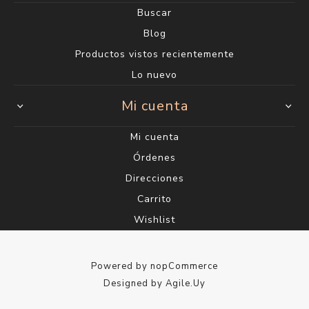
Buscar
Blog
Productos vistos recientemente
Lo nuevo
Mi cuenta
Mi cuenta
Órdenes
Direcciones
Carrito
Wishlist
Powered by
nopCommerce
Designed by
Agile.Uy
Copyright ® 2026 Perfumería Saúl - Gelimix S.A. RUT