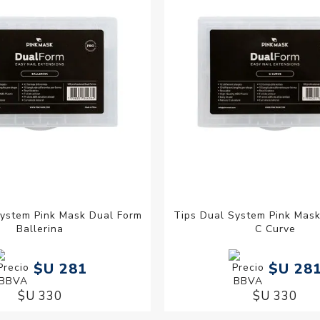
System Pink Mask Dual Form
Tips Dual System Pink Mas
Ballerina
C Curve
$U 281
$U 28
$U 330
$U 330