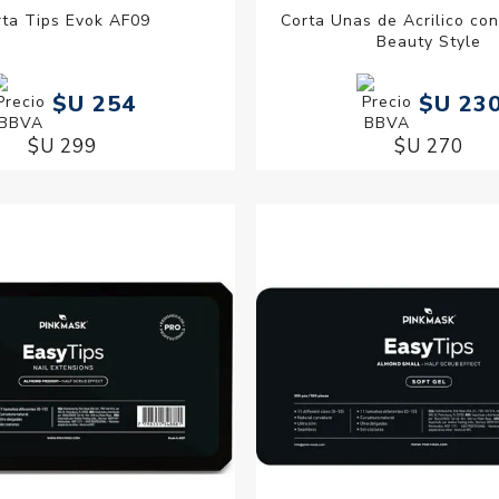
rta Tips Evok AF09
Corta Unas de Acrilico co
Beauty Style
$U 254
$U 23
$U 299
$U 270