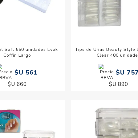
el Soft 550 unidades Evok
Tips de Uñas Beauty Style 
Coffin Largo
Clear 480 unidad
$U 561
$U 75
$U 660
$U 890