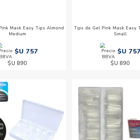
 Pink Mask Easy Tips Almond
Tips de Gel Pink Mask Easy
Medium
Small
$U 757
$U 75
$U 890
$U 890