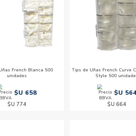
 Uñas French Blanca 500
Tips de Uñas French Curve 
unidades
Style 500 unidade
$U 658
$U 56
$U 774
$U 664