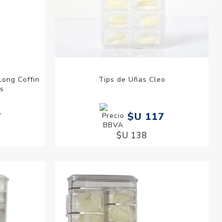
Long Coffin
Tips de Uñas Cleo
es
7
$U 117
$U 138