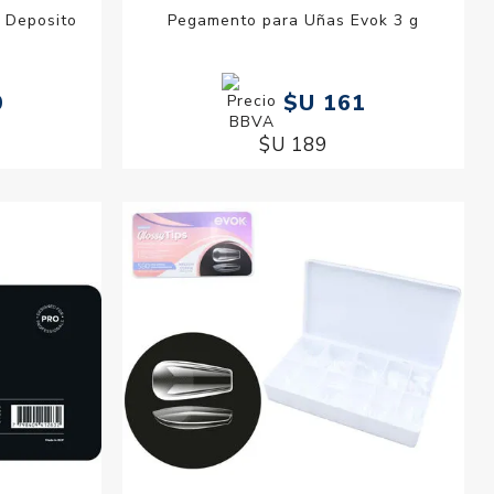
n Deposito
Pegamento para Uñas Evok 3 g
0
$U 161
$U 189