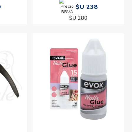
0
$U 238
$U 280