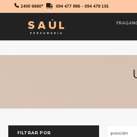
2400 6660*
094 477 886
-
094 478 101
FRAGAN
Hombr
Mujer
Niños
FILTRAR POR