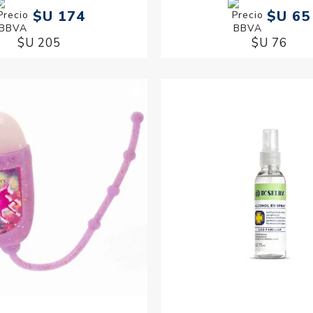
$U 174
$U 65
$U 205
$U 76