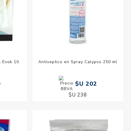
s Evok 10
Antiseptico en Spray Calypso 250 ml
9
$U 202
$U 238