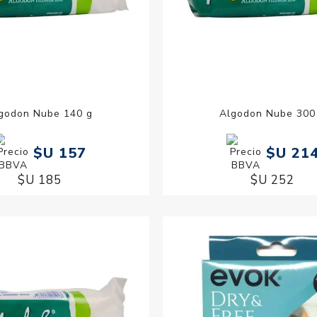
godon Nube 140 g
Algodon Nube 300
$U 157
$U 21
$U 185
$U 252