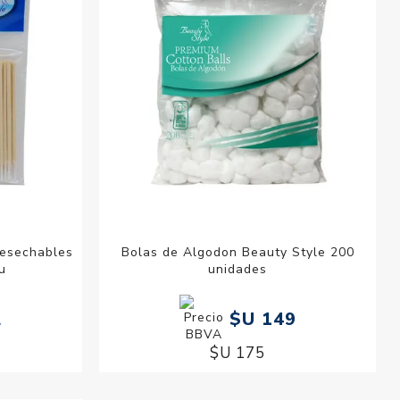
Desechables
Bolas de Algodon Beauty Style 200
u
unidades
2
$U 149
$U 175