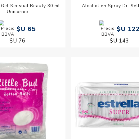
 Gel Sensual Beauty 30 ml
Alcohol en Spray Dr. Sel
Unicornio
$U 65
$U 12
$U 76
$U 143