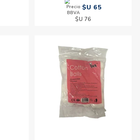
$U 65
$U 76