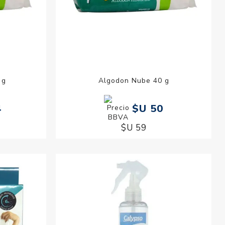
 g
Algodon Nube 40 g
4
$U 50
$U 59