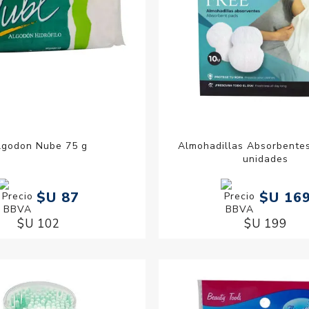
lgodon Nube 75 g
Almohadillas Absorbente
unidades
$U 87
$U 16
$U 102
$U 199