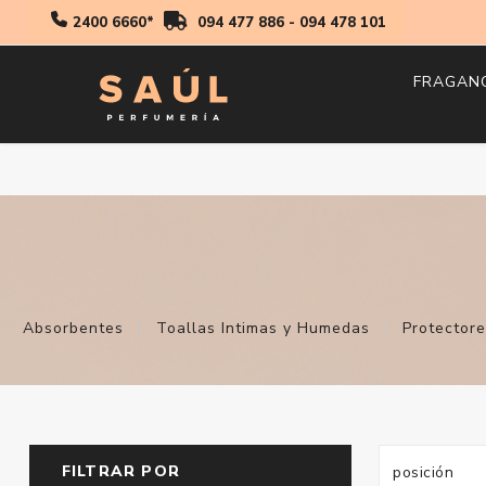
2400 6660*
094 477 886
-
094 478 101
FRAGAN
Hombr
Mujer
Niños
Absorbentes
Toallas Intimas y Humedas
Protectore
FILTRAR POR