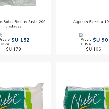
n Bolsa Beauty Style 200
Algodon Estrella 10
unidades
$U 152
$U 90
$U 179
$U 106