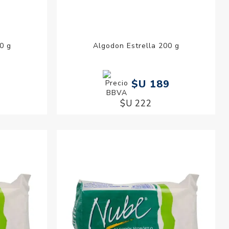
0 g
Algodon Estrella 200 g
$U 189
$U 222