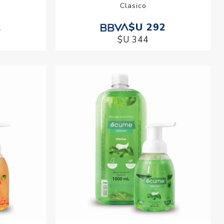
Clasico
2
$U 292
$U 344