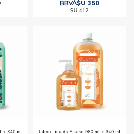
0
$U 350
$U 412
l + 340 ml
Jabon Liquido Ecume 980 ml + 340 ml