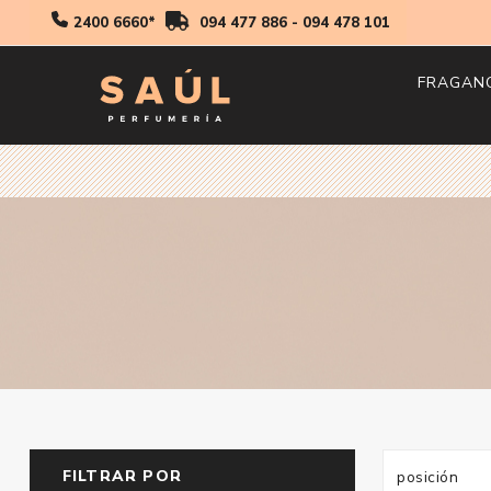
2400 6660*
094 477 886
-
094 478 101
FRAGAN
Hombr
Mujer
Niños
FILTRAR POR