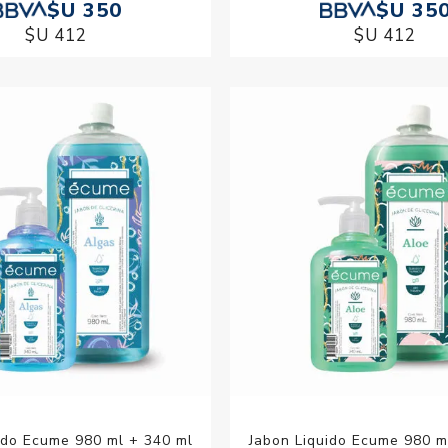
$U 350
$U 35
$U 412
$U 412
ido Ecume 980 ml + 340 ml
Jabon Liquido Ecume 980 m