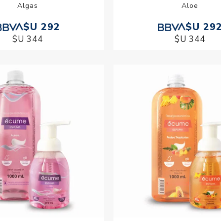
Algas
Aloe
$U 292
$U 29
$U 344
$U 344