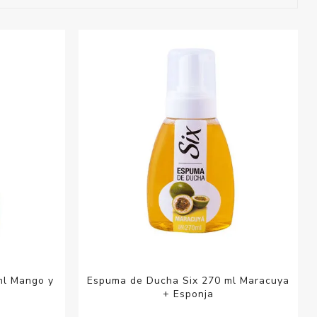
esorios para
metica
ml Mango y
Espuma de Ducha Six 270 ml Maracuya
a
+ Esponja