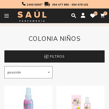
2400 6660*
094 477 886
-
094 478 101
0
0
Inicio
Fragancias
Niños
Colonia Niños
COLONIA NIÑOS
FILTROS