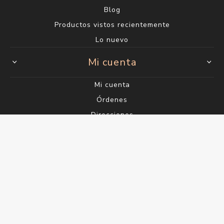
Blog
Productos vistos recientemente
Lo nuevo
Mi cuenta
Mi cuenta
Órdenes
Direcciones
Carrito
Wishlist
Powered by
nopCommerce
Designed by
Agile.Uy
Copyright ® 2026 Perfumería Saúl - Gelimix S.A. RUT
215058770012 - Todos los derechos reservados.