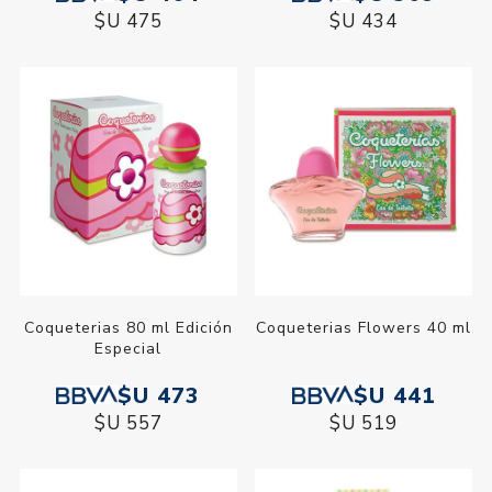
$U 475
$U 434
Coqueterias 80 ml Edición
Coqueterias Flowers 40 ml
Especial
$U 473
$U 441
$U 557
$U 519