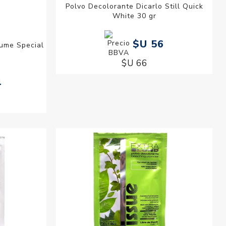
Polvo Decolorante Dicarlo Still Quick
White 30 gr
$U 56
tume Special
$U 66
4