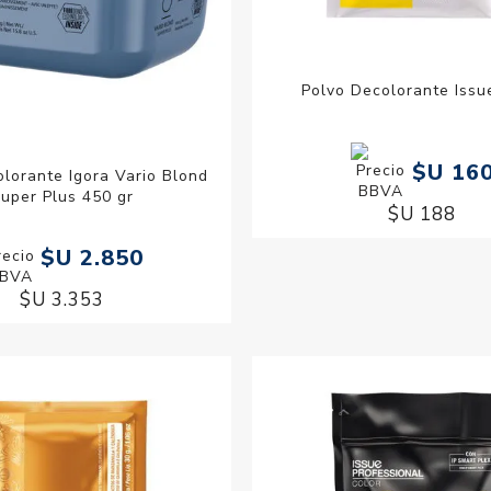
Polvo Decolorante Issu
$U 16
lorante Igora Vario Blond
uper Plus 450 gr
$U 188
$U 2.850
$U 3.353