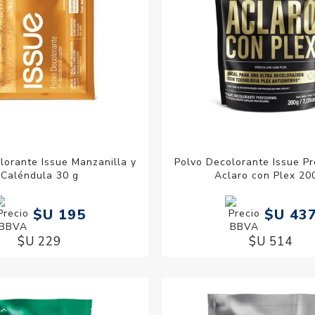
lorante Issue Manzanilla y
Polvo Decolorante Issue Pr
Caléndula 30 g
Aclaro con Plex 20
$U 195
$U 43
$U 229
$U 514