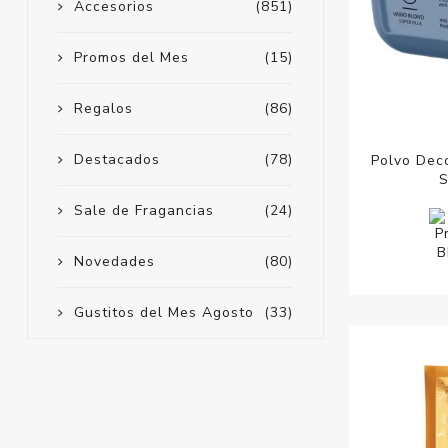
Accesorios
(851)
Promos del Mes
(15)
Regalos
(86)
Destacados
(78)
Polvo Deco
S
Sale de Fragancias
(24)
Novedades
(80)
Gustitos del Mes Agosto
(33)