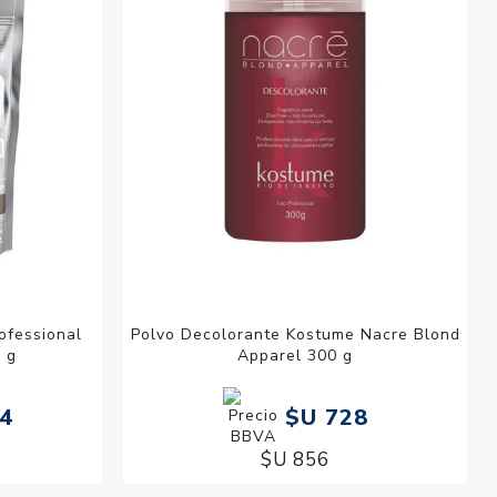
ofessional
Polvo Decolorante Kostume Nacre Blond
 g
Apparel 300 g
44
$U 728
$U 856