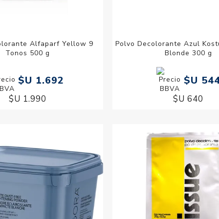
lorante Alfaparf Yellow 9
Polvo Decolorante Azul Kos
Tonos 500 g
Blonde 300 g
$U 1.692
$U 54
$U 1.990
$U 640