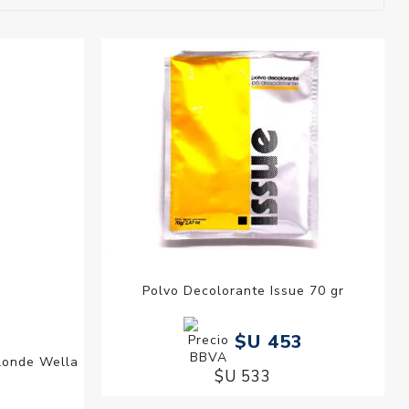
esorios para
metica
Polvo Decolorante Issue 70 gr
$U 453
londe Wella
$U 533