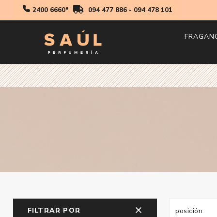
2400 6660*
094 477 886
-
094 478 101
FRAGAN
Hombr
Mujer
Niños
FILTRAR POR