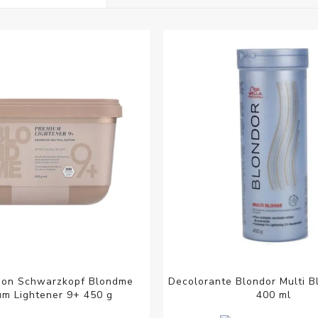
Acc
Cos
ion Schwarzkopf Blondme
Decolorante Blondor Multi B
um Lightener 9+ 450 g
400 ml