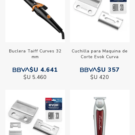
Buclera Taiff Curves 32
Cuchilla para Maquina de
mm
Corte Evok Curva
$U 4.641
$U 357
$U 5.460
$U 420