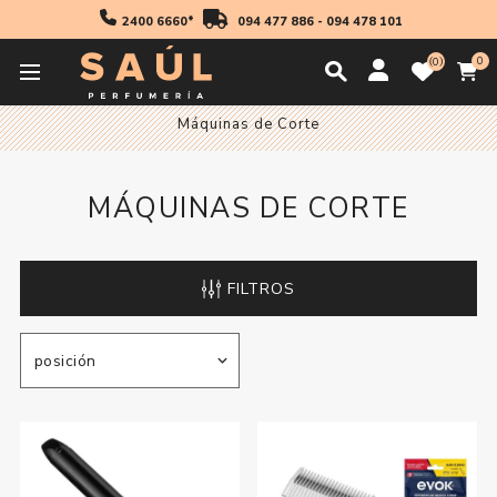
2400 6660*
094 477 886
-
094 478 101
0
0
Inicio
Accesorios
Accesorios Electricos
Máquinas de Corte
MÁQUINAS DE CORTE
FILTROS