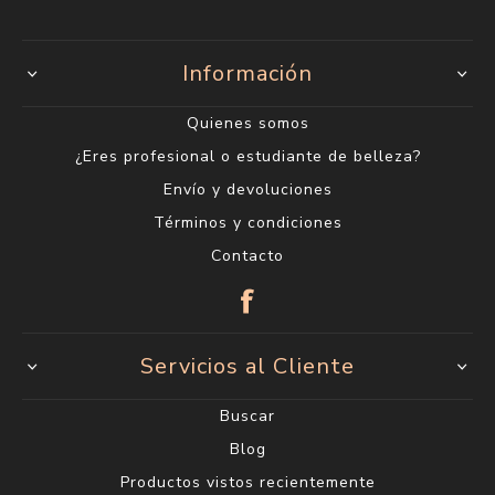
Ciudad Vieja
Sarandí 612
2915 1202*
Lunes a Viernes de 10:00 a 18:00 h. Sábados de
10:00 a 14:00 h.
info@saul.com.uy
Información
Quienes somos
¿Eres profesional o estudiante de belleza?
Envío y devoluciones
Términos y condiciones
Contacto