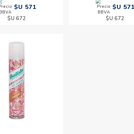
$U 571
$U 57
$U 672
$U 672