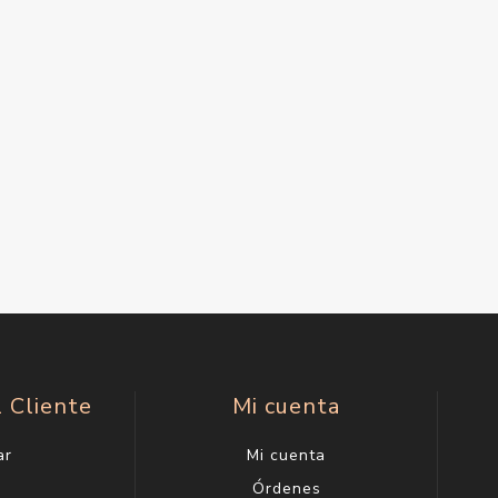
l Cliente
Mi cuenta
ar
Mi cuenta
g
Órdenes