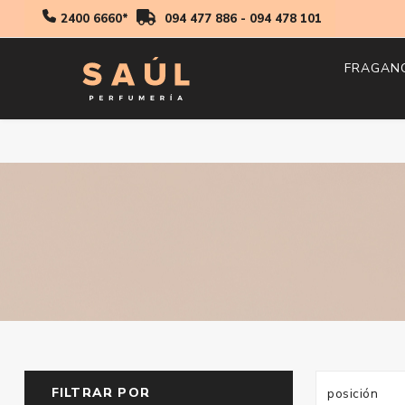
2400 6660*
094 477 886
-
094 478 101
FRAGAN
Hombr
Mujer
Niños
FILTRAR POR