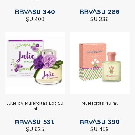
$U 340
$U 286
$U 400
$U 336
Julie by Mujercitas Edt 50
Mujercitas 40 ml
ml
$U 531
$U 390
$U 625
$U 459