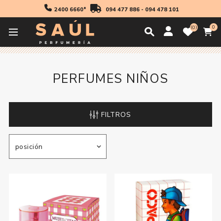
2400 6660*
094 477 886
-
094 478 101
0
0
Inicio
Fragancias
Niños
Perfumes Niños
PERFUMES NIÑOS
FILTROS