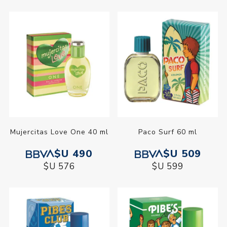
Mujercitas Love One 40 ml
Paco Surf 60 ml
$U 490
$U 509
$U 576
$U 599