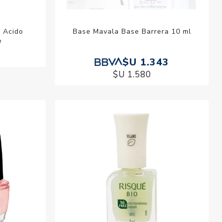
n Acido
Base Mavala Base Barrera 10 ml
e
7
$U 1.343
$U 1.580