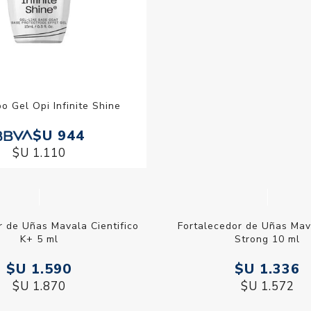
o Gel Opi Infinite Shine
Base Vogue Uñas Escam
$U 21
$U 289
$U 944
$U 1.110