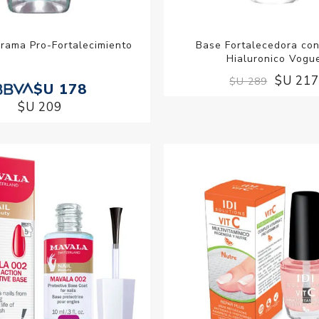
rama Pro-Fortalecimiento
Base Fortalecedora co
Hialuronico Vogu
$U 21
$U 289
$U 178
$U 209