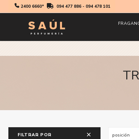
2400 6660*
094 477 886
-
094 478 101
FRAGAN
Hombr
Mujer
Niños
T
FILTRAR POR