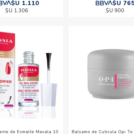
$U 1.110
$U 76
$U 1.306
$U 900
ante de Esmalte Mavala 10
Balsamo de Cuticula Opi To