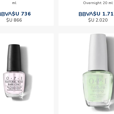
ml
Overnight 20 ml
$U 736
$U 1.7
$U 866
$U 2.020