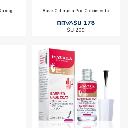
Strong
Base Colorama Pro-Crecimiento
7
$U 178
$U 209