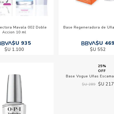
tectora Mavala 002 Doble
Base Regeneradora de Uñas
Accion 10 ml
$U 935
$U 46
$U 1.100
$U 552
25% OFF