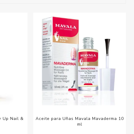
esorios para
metica
w Up Nail &
Aceite para Uñas Mavala Mavaderma 10
ml