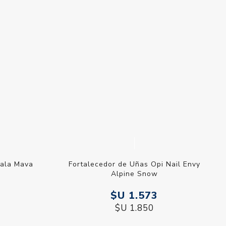
adas SOS
Crema para Uñas Mavala Nailactan 15
ml
7
$U 1.528
$U 1.798
Fortalecedor de Uñas Opi Nail Envy
Alpine Snow
$U 1.573
$U 1.850