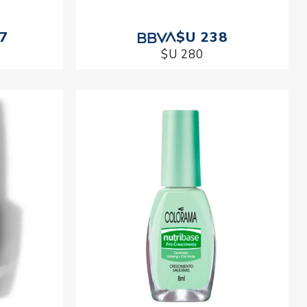
17
$U 238
$U 280