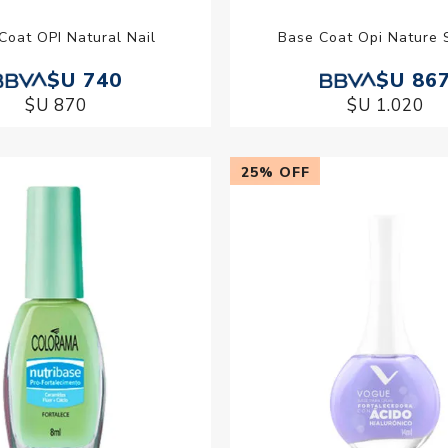
Coat OPI Natural Nail
Base Coat Opi Nature 
$U 740
$U 86
$U 870
$U 1.020
25% OFF