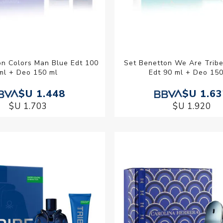
on Colors Man Blue Edt 100
Set Benetton We Are Trib
ml + Deo 150 ml
Edt 90 ml + Deo 150
$U 1.448
$U 1.6
$U 1.703
$U 1.920