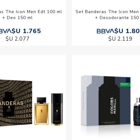
as The Icon Men Edt 100 ml
Set Banderas The Icon Men
+ Deo 150 ml
+ Desodorante 150
$U 1.765
$U 1.8
$U 2.077
$U 2.119