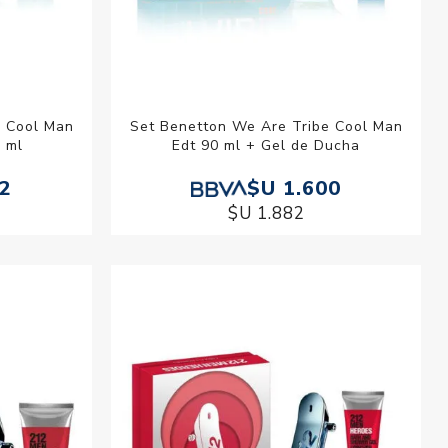
e Cool Man
Set Benetton We Are Tribe Cool Man
 ml
Edt 90 ml + Gel de Ducha
32
$U 1.600
$U 1.882