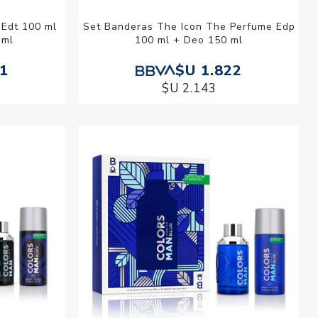
 Edt 100 ml
Set Banderas The Icon The Perfume Edp
 ml
100 ml + Deo 150 ml
01
$U 1.822
$U 2.143