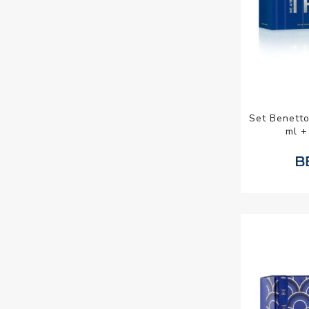
Set Benett
ml +