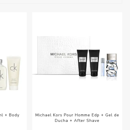
esorios para
metica
ml + Body
Michael Kors Pour Homme Edp + Gel de
Ducha + After Shave