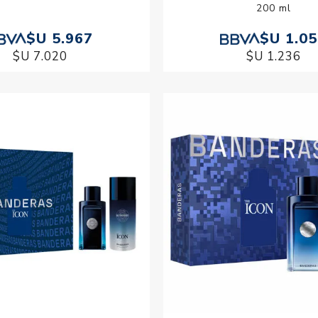
200 ml
$U 5.967
$U 1.0
$U 7.020
$U 1.236