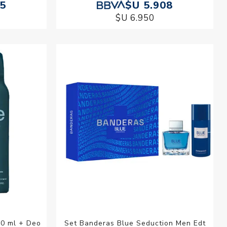
65
$U 5.908
$U 6.950
00 ml + Deo
Set Banderas Blue Seduction Men Edt