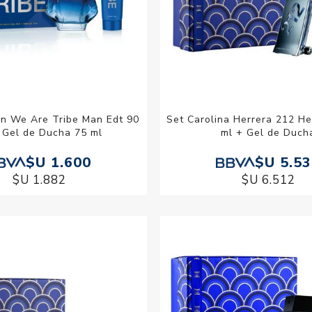
on We Are Tribe Man Edt 90
Set Carolina Herrera 212 He
 Gel de Ducha 75 ml
ml + Gel de Duch
$U 1.600
$U 5.5
$U 1.882
$U 6.512