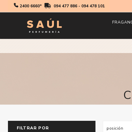
2400 6660*
094 477 886
-
094 478 101
FRAGAN
Hombr
Mujer
Niños
C
FILTRAR POR