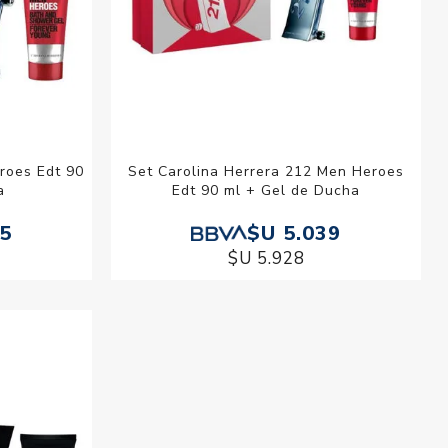
roes Edt 90
Set Carolina Herrera 212 Men Heroes
a
Edt 90 ml + Gel de Ducha
35
$U 5.039
$U 5.928