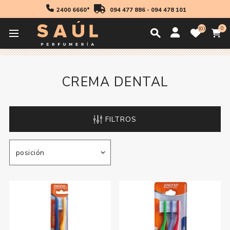
2400 6660*
094 477 886
-
094 478 101
0
0
Inicio
Higiene
Cuidado Dental
Crema Dental
CREMA DENTAL
FILTROS