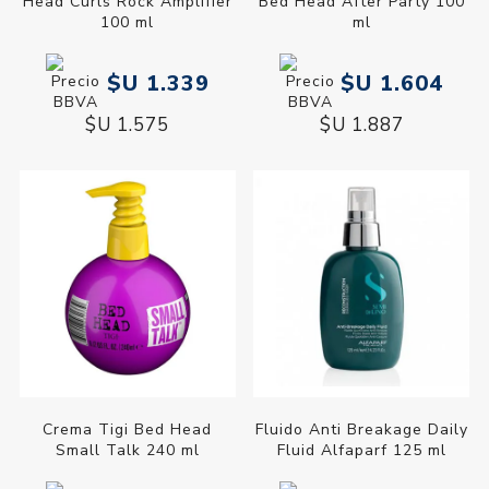
Head Curls Rock Amplifier
Bed Head After Party 100
100 ml
ml
$U 1.339
$U 1.604
$U 1.575
$U 1.887
Crema Tigi Bed Head
Fluido Anti Breakage Daily
Small Talk 240 ml
Fluid Alfaparf 125 ml