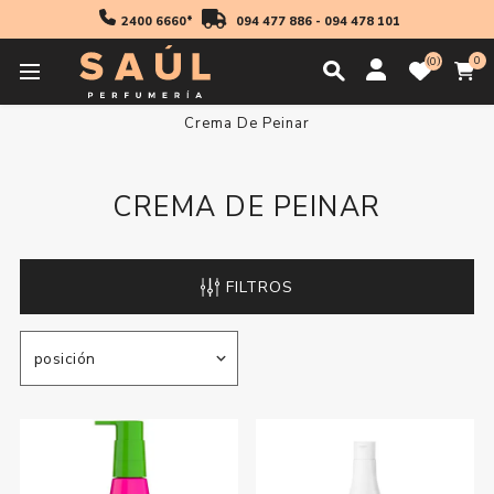
2400 6660*
094 477 886
-
094 478 101
0
0
Inicio
Profesionales
Productos De Peinado
Crema De Peinar
CREMA DE PEINAR
FILTROS