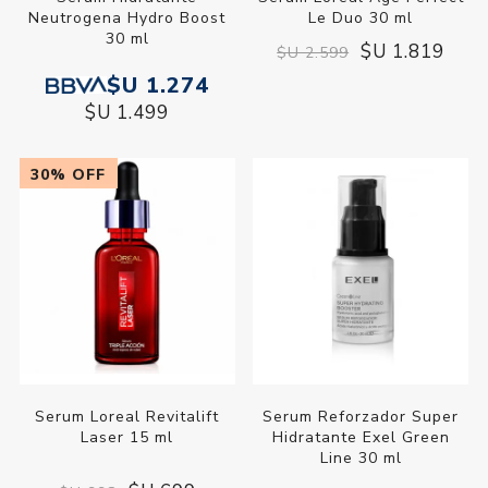
Serum Hidratante
Serum Loreal Age Perfect
Neutrogena Hydro Boost
Le Duo 30 ml
30 ml
$U 1.819
$U 2.599
$U 1.274
$U 1.499
30% OFF
Serum Loreal Revitalift
Serum Reforzador Super
Laser 15 ml
Hidratante Exel Green
Line 30 ml