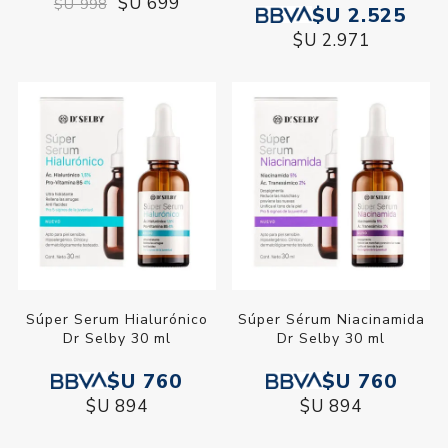
$U 699
$U 998
$U 2.525
$U 2.971
Súper Serum Hialurónico
Súper Sérum Niacinamida
Dr Selby 30 ml
Dr Selby 30 ml
$U 760
$U 760
$U 894
$U 894