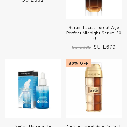
Sérum Facial Cicatricure
Serum Facial Loreal Age
Antiarrugas 30 ml
Perfect Midnight Serum 30
ml
$U 1.132
$U 1.679
$U 2.399
$U 1.332
30% OFF