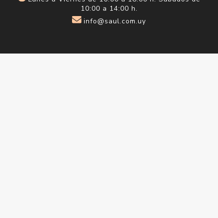
Lunes a Viernes de 10:00 a 18:00 h. Sábados de
10:00 a 14:00 h.
info@saul.com.uy
Información
Quienes somos
¿Eres profesional o estudiante de belleza?
Envío y devoluciones
Términos y condiciones
Contacto
Servicios al Cliente