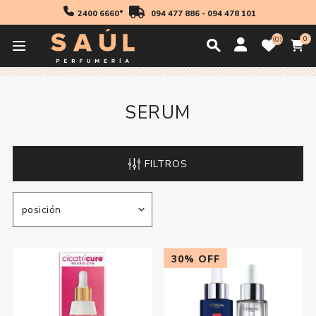
2400 6660*
094 477 886
-
094 478 101
0
0
Inicio
Cosmetica
Mujer
Serum
SERUM
FILTROS
30% OFF