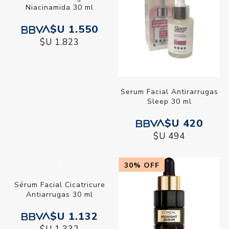
Serum Dermaglos
Serum Facial Antirarrugas
Niacinamida 30 ml
Sleep 30 ml
$U 1.550
$U 420
$U 1.823
$U 494
30% OFF