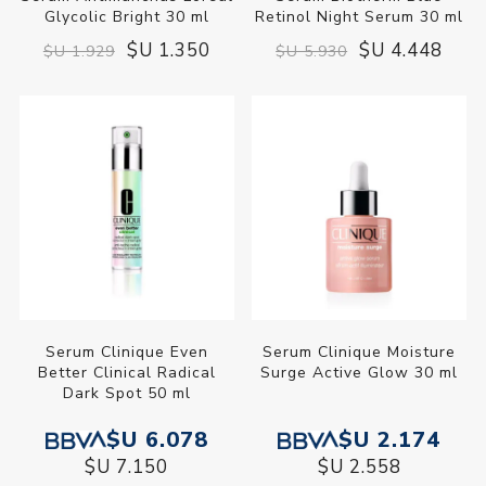
Glycolic Bright 30 ml
Retinol Night Serum 30 ml
$U 1.350
$U 4.448
$U 1.929
$U 5.930
Serum Clinique Even
Serum Clinique Moisture
Better Clinical Radical
Surge Active Glow 30 ml
Dark Spot 50 ml
$U 6.078
$U 2.174
$U 7.150
$U 2.558