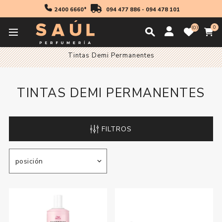
2400 6660*
094 477 886
-
094 478 101
0
0
Inicio
Profesionales
Coloración
Tintas Demi Permanentes
TINTAS DEMI PERMANENTES
FILTROS