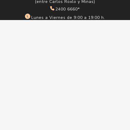
(entre Carlos Roxlo y Minas)
2400 6660*
Lunes a Viernes de 9:00 a 19:00 h.
Sábados de 9:00 a 14:00 h.
Ciudad Vieja
Sarandí 612
2915 1202*
Lunes a Viernes de 10:00 a 18:00 h. Sábados de
10:00 a 14:00 h.
info@saul.com.uy
Información
Quienes somos
¿Eres profesional o estudiante de belleza?