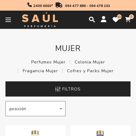
2400 6660*
094 477 886
-
094 478 101
0
0
Inicio
Fragancias
Mujer
MUJER
Perfumes Mujer
Colonia Mujer
Fragancia Mujer
Cofres y Packs Mujer
FILTROS