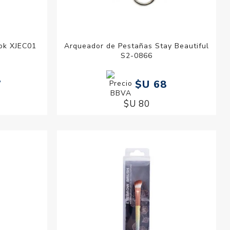
ok XJEC01
Arqueador de Pestañas Stay Beautiful
S2-0866
7
$U 68
$U 80