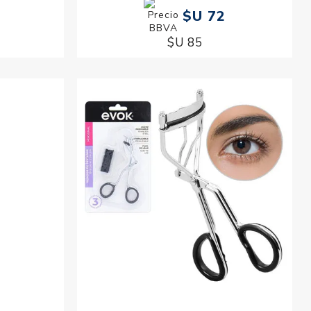
$U 72
$U 85