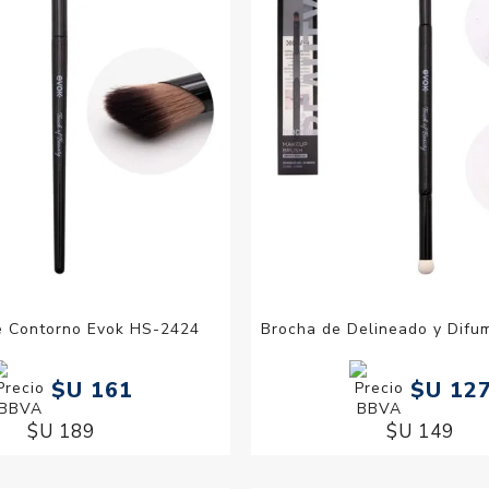
e Contorno Evok HS-2424
Brocha de Delineado y Difu
$U 161
$U 12
$U 189
$U 149