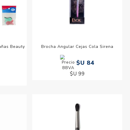
añas Beauty
Brocha Angular Cejas Cola Sirena
$U 84
$U 99