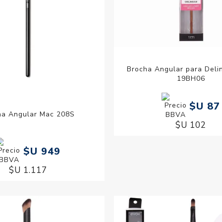
Brocha Angular para Deli
19BH06
$U 87
ha Angular Mac 208S
$U 102
$U 949
$U 1.117