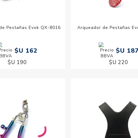
de Pestañas Evok QX-8016
Arqueador de Pestañas Ev
$U 162
$U 18
$U 190
$U 220