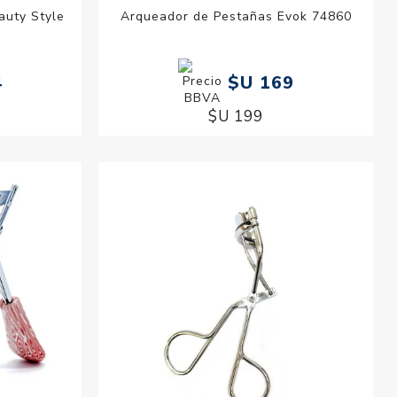
auty Style
Arqueador de Pestañas Evok 74860
4
$U 169
$U 199