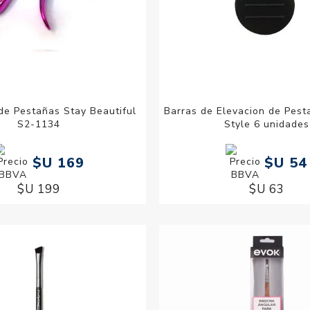
de Pestañas Stay Beautiful
Barras de Elevacion de Pest
S2-1134
Style 6 unidades
$U 169
$U 54
$U 199
$U 63