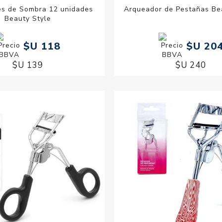
es de Sombra 12 unidades
Arqueador de Pestañas Be
Beauty Style
$U 118
$U 20
$U 139
$U 240