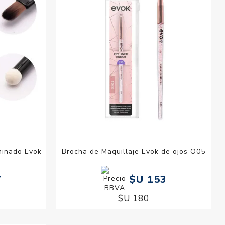
minado Evok
Brocha de Maquillaje Evok de ojos O05
7
$U 153
$U 180