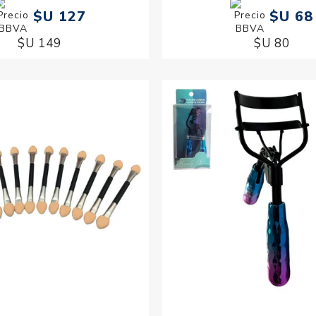
$U 127
$U 68
$U 149
$U 80