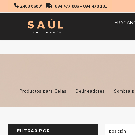
2400 6660*
094 477 886
-
094 478 101
FRAGAN
Hombr
Mujer
Niños
Productos para Cejas
Delineadores
Sombra p
FILTRAR POR