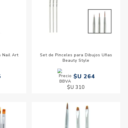
 Nail Art
Set de Pinceles para Dibujos Uñas
Beauty Style
5
$U 264
$U 310