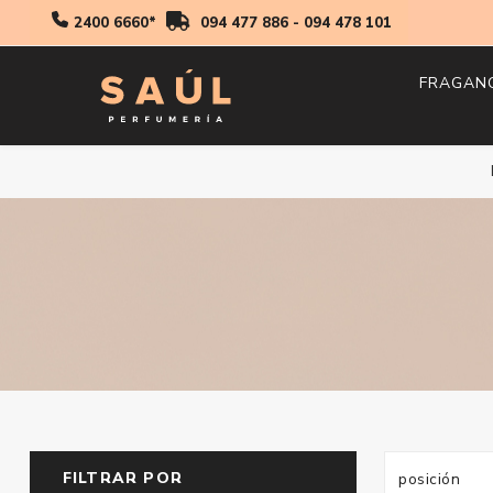
2400 6660*
094 477 886
-
094 478 101
FRAGAN
Hombr
Mujer
Niños
FILTRAR POR