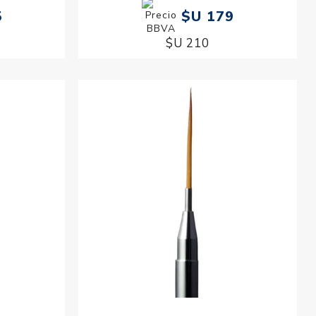
5
$U 179
$U 210