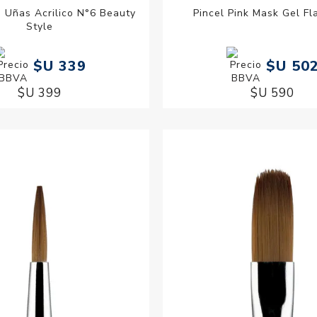
a Uñas Acrilico N°6 Beauty
Pincel Pink Mask Gel Fl
Style
$U 339
$U 50
$U 399
$U 590