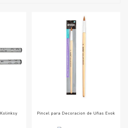
esorios para
metica
 Kolinksy
Pincel para Decoracion de Uñas Evok
6