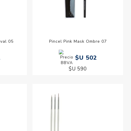
Oval 05
Pincel Pink Mask Ombre 07
2
$U 502
$U 590