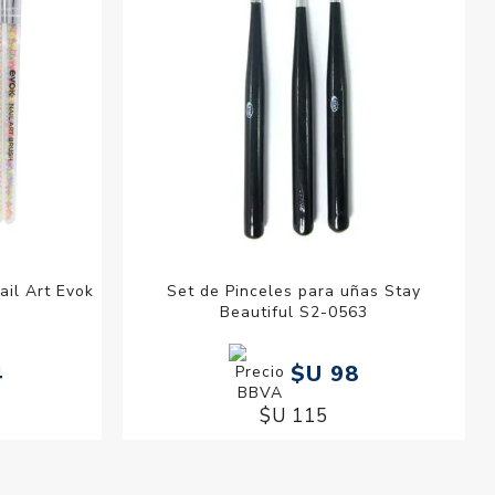
ail Art Evok
Set de Pinceles para uñas Stay
Beautiful S2-0563
4
$U 98
$U 115