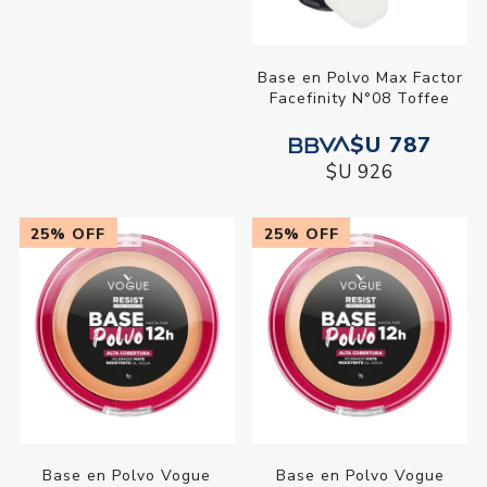
Base en Polvo Max Factor
Base en Polvo Max Factor
Facefinity N°06 Golden
Facefinity N°08 Toffee
$U 787
$U 787
$U 926
$U 926
25% OFF
25% OFF
Base en Polvo Vogue
Base en Polvo Vogue