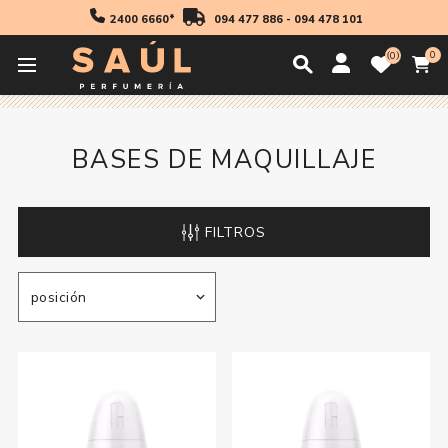
2400 6660*
094 477 886
-
094 478 101
0
0
Inicio
Maquillaje
Rostro
Bases de Maquillaje
BASES DE MAQUILLAJE
FILTROS