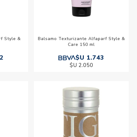
f Style &
Balsamo Texturizante Alfaparf Style &
Care 150 ml
72
$U 1.743
$U 2.050