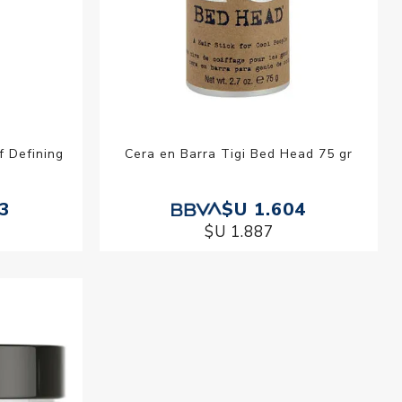
f Defining
Cera en Barra Tigi Bed Head 75 gr
43
$U 1.604
$U 1.887
Cera Gel Efecto Cemento Vikingo 96 g
$U 307
$U 361