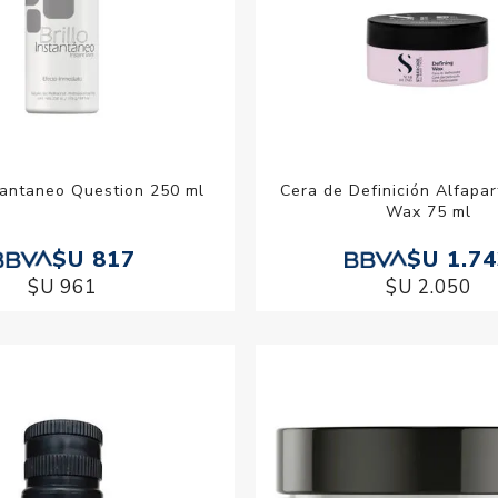
stantaneo Question 250 ml
Cera de Definición Alfapar
Wax 75 ml
$U 817
$U 1.7
$U 961
$U 2.050