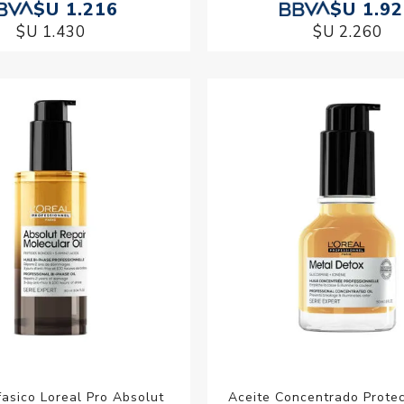
$U 1.216
$U 1.9
$U 1.430
$U 2.260
fasico Loreal Pro Absolut
Aceite Concentrado Protec