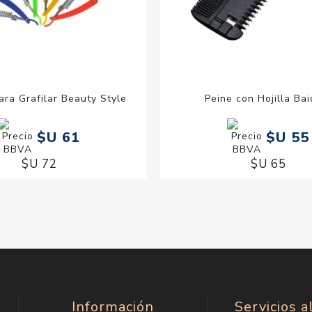
ara Grafilar Beauty Style
Peine con Hojilla Bai
$U 61
$U 55
$U 72
$U 65
Información
Servicios a