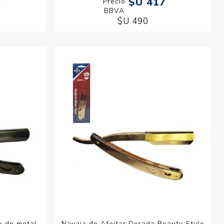
7
$U 417
$U 490
o de metal
Navaja de Afeitar Dorada Beauty Style