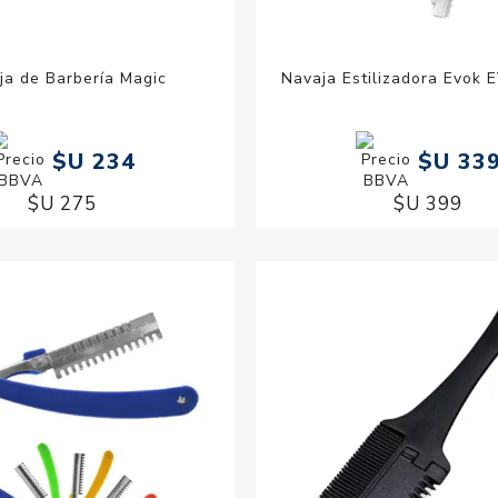
ja de Barbería Magic
Navaja Estilizadora Evok 
$U 234
$U 33
$U 275
$U 399