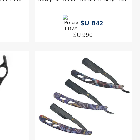
9
$U 842
$U 990