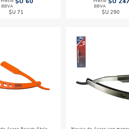
$U 60
$U 24
$U 71
$U 290
 de Acero Beauty Style
Navaja de Acero con mang