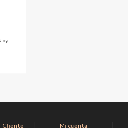
ding
l Cliente
Mi cuenta