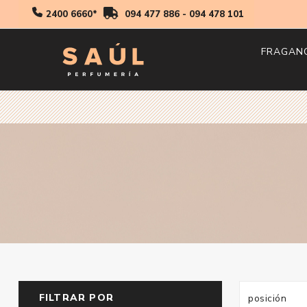
2400 6660*
094 477 886
-
094 478 101
FRAGAN
Hombr
Mujer
Niños
FILTRAR POR