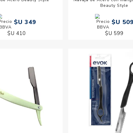
Beauty Style
$U 349
$U 50
$U 410
$U 599