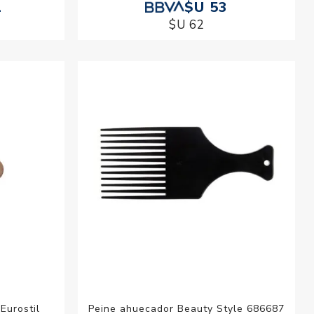
1
$U 53
$U 62
Eurostil
Peine ahuecador Beauty Style 686687