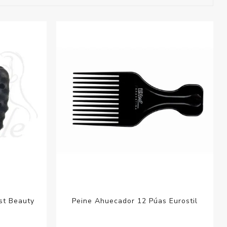
esorios para
metica
st Beauty
Peine Ahuecador 12 Púas Eurostil