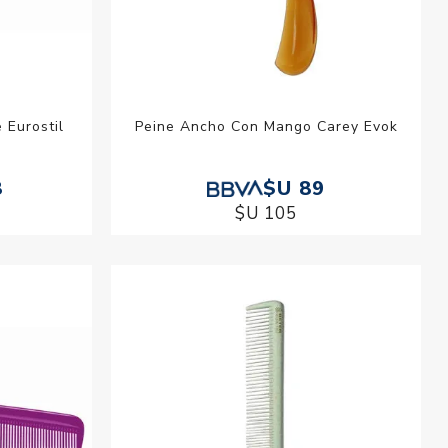
 Eurostil
Peine Ancho Con Mango Carey Evok
8
$U 89
$U 105