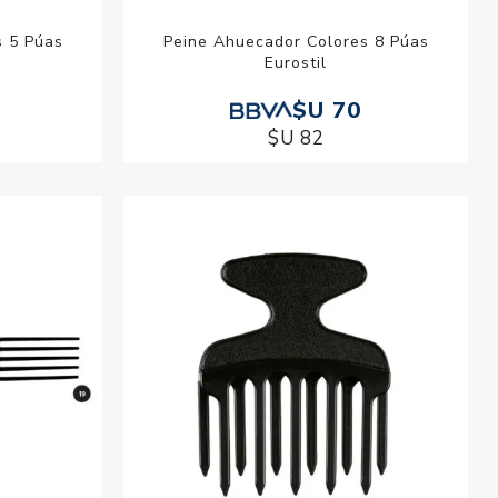
s 5 Púas
Peine Ahuecador Colores 8 Púas
Eurostil
$U 70
$U 82