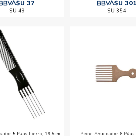
$U 37
$U 30
$U 43
$U 354
ador 5 Puas hierro, 19,5cm
Peine Ahuecador 8 Púas 