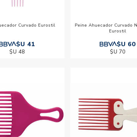
uecador Curvado Eurostil
Peine Ahuecador Curvado 
Eurostil
$U 41
$U 60
$U 48
$U 70