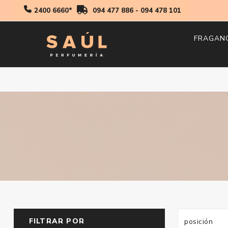
2400 6660*
094 477 886
-
094 478 101
FRAGAN
Hombr
Mujer
Niños
FILTRAR POR