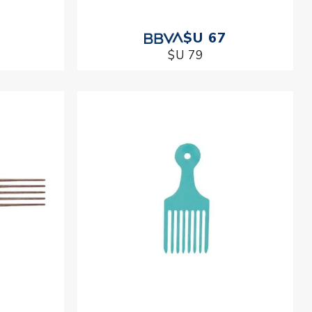
$U 67
$U 79