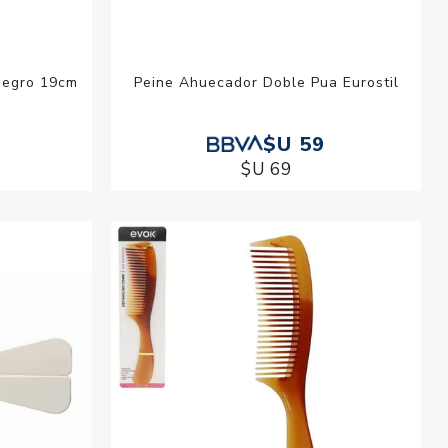
Negro 19cm
Peine Ahuecador Doble Pua Eurostil
$U 59
$U 69