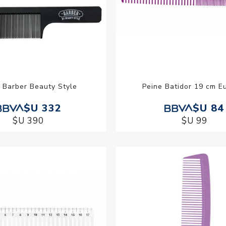
 Barber Beauty Style
Peine Batidor 19 cm Eu
$U 332
$U 84
$U 390
$U 99