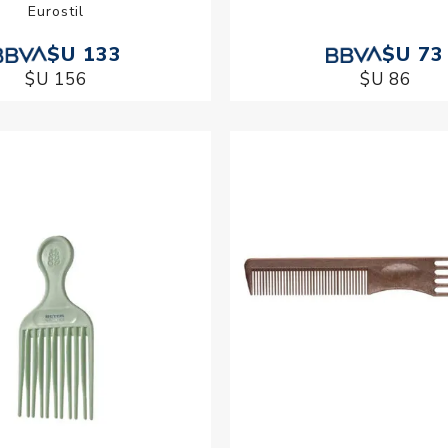
Eurostil
$U 133
$U 73
$U 156
$U 86