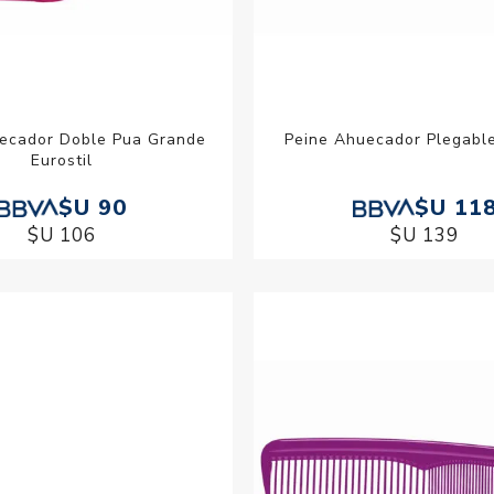
ecador Doble Pua Grande
Peine Ahuecador Plegable
Eurostil
$U 90
$U 11
$U 106
$U 139