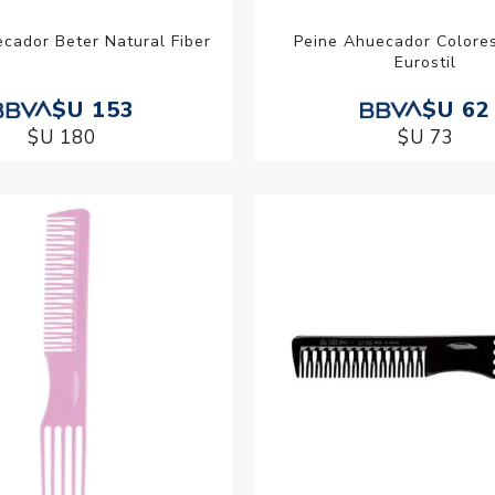
cador Beter Natural Fiber
Peine Ahuecador Colore
Eurostil
$U 153
$U 62
$U 180
$U 73