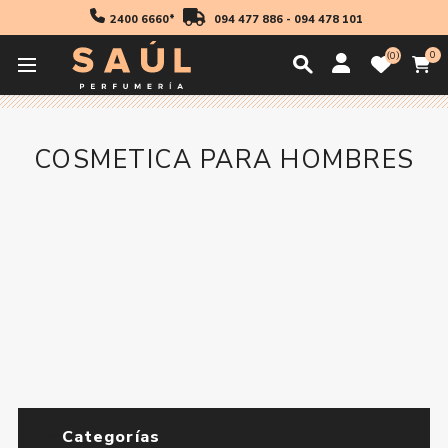
2400 6660*
094 477 886
-
094 478 101
0
0
Inicio
Cosmetica
Hombre
Cosmetica para Hombres
COSMETICA PARA HOMBRES
Categorías