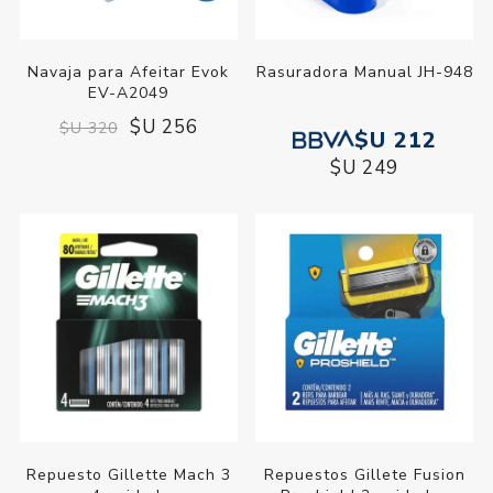
Navaja para Afeitar Evok
Rasuradora Manual JH-948
EV-A2049
$U 256
$U 320
$U 212
$U 249
Repuesto Gillette Mach 3
Repuestos Gillete Fusion