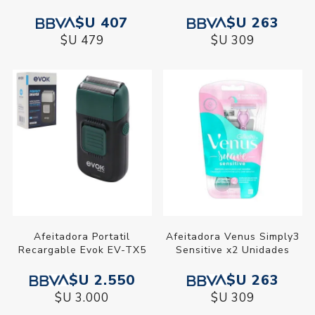
$U 407
$U 263
$U 479
$U 309
Afeitadora Portatil
Afeitadora Venus Simply3
Recargable Evok EV-TX5
Sensitive x2 Unidades
$U 2.550
$U 263
$U 3.000
$U 309