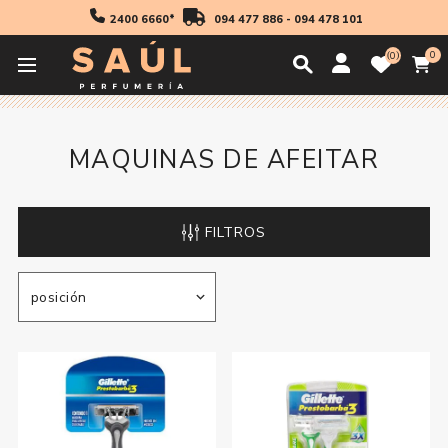
2400 6660*
094 477 886
-
094 478 101
0
0
Inicio
Cosmetica
Hombre
Maquinas De Afeitar
MAQUINAS DE AFEITAR
FILTROS