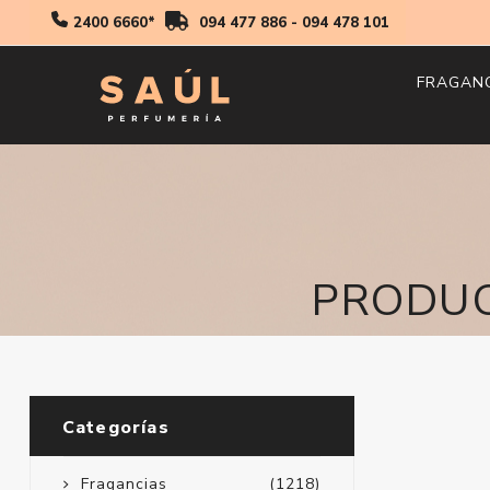
2400 6660*
094 477 886
-
094 478 101
FRAGAN
Hombr
Mujer
Niños
PRODUC
Categorías
Fragancias
(1218)