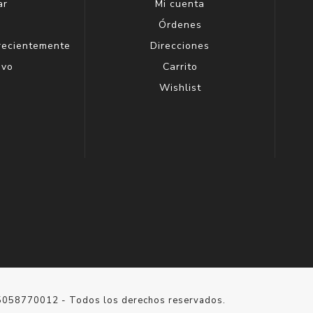
ar
Mi cuenta
g
Órdenes
 recientemente
Direcciones
evo
Carrito
Wishlist
15058770012 - Todos los derechos reservados.