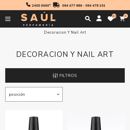
2400 6660*
094 477 886
-
094 478 101
0
0
Inicio
Manicuria
Decoracion Y Nail Art
Decoracion Y Nail Art
DECORACION Y NAIL ART
FILTROS