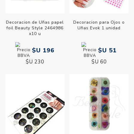
Decoracion de Uñas papel
Decoracion para Ojos o
foil Beauty Style 2464986
Uñas Evok 1 unidad
x10 u
$U 196
$U 51
$U 230
$U 60