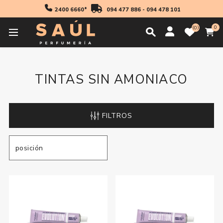
2400 6660*
094 477 886
-
094 478 101
0
0
Inicio
Profesionales
Coloración
Tintas Sin Amoniaco
TINTAS SIN AMONIACO
FILTROS