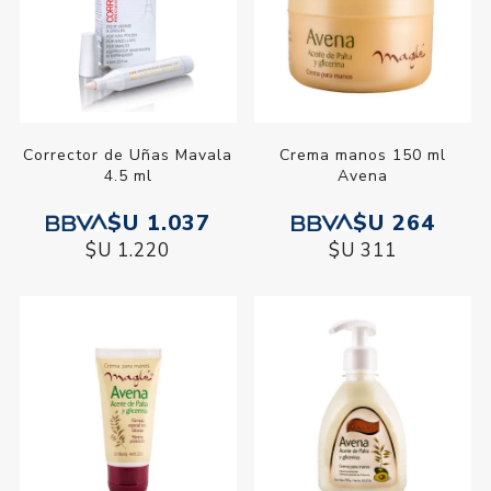
Corrector de Uñas Mavala
Crema manos 150 ml
4.5 ml
Avena
$U 1.037
$U 264
$U 1.220
$U 311