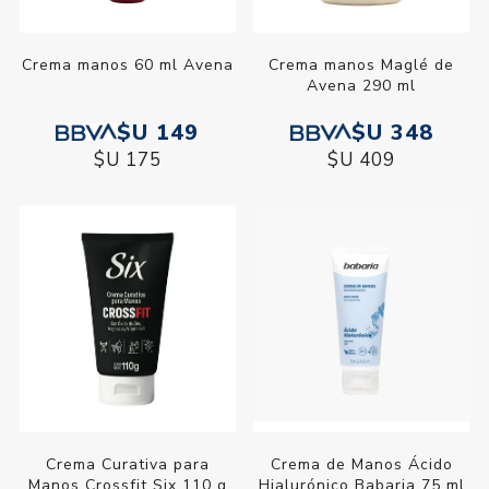
Crema manos 60 ml Avena
Crema manos Maglé de
Avena 290 ml
$U 149
$U 348
$U 175
$U 409
Crema de Manos Ácido
Crema Curativa para
Hialurónico Babaria 75 ml
Manos Crossfit Six 110 g