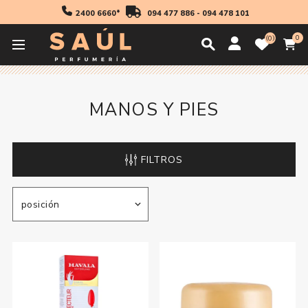
2400 6660*
094 477 886
-
094 478 101
0
0
Inicio
Cosmetica
Manos Y Pies
Manos Y Pies
MANOS Y PIES
FILTROS