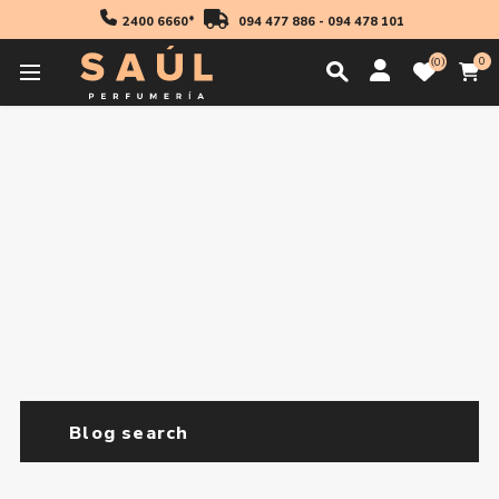
2400 6660*
094 477 886
-
094 478 101
0
0
Blog search