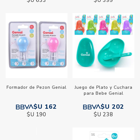
$U 633
$U 399
Formador de Pezon Genial
Juego de Plato y Cuchara
para Bebe Genial
$U 162
$U 202
$U 190
$U 238