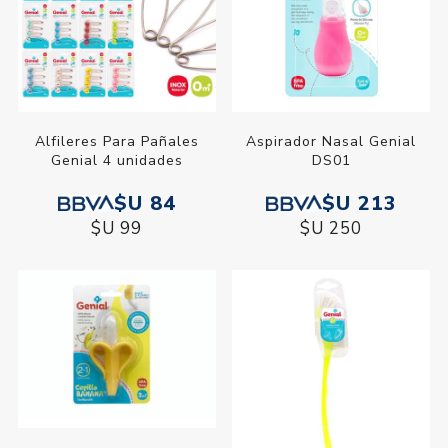
Alfileres Para Pañales
Aspirador Nasal Genial
Genial 4 unidades
DS01
$U 84
$U 213
$U 99
$U 250