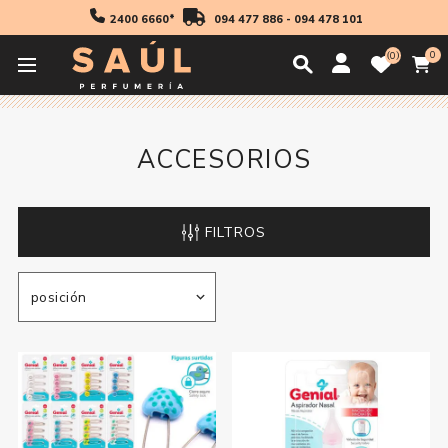
2400 6660*
094 477 886
-
094 478 101
0
0
Inicio
Cosmetica
Niños Y Bebes
Accesorios
ACCESORIOS
FILTROS