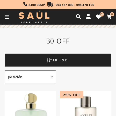
2400 6660*
094 477 886
-
094 478 101
0
0
Inicio
30 off
30 OFF
FILTROS
25% OFF