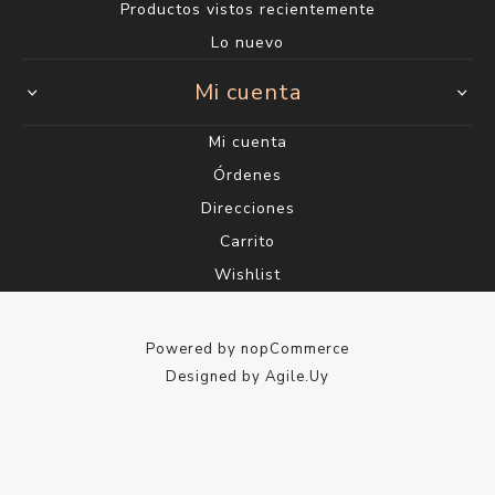
Productos vistos recientemente
Lo nuevo
Mi cuenta
Mi cuenta
Órdenes
Direcciones
Carrito
Wishlist
Powered by
nopCommerce
Designed by
Agile.Uy
Copyright ® 2026 Perfumería Saúl - Gelimix S.A. RUT
215058770012 - Todos los derechos reservados.