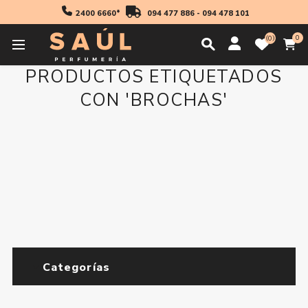
2400 6660*
094 477 886
-
094 478 101
0
0
PRODUCTOS ETIQUETADOS
CON 'BROCHAS'
Categorías