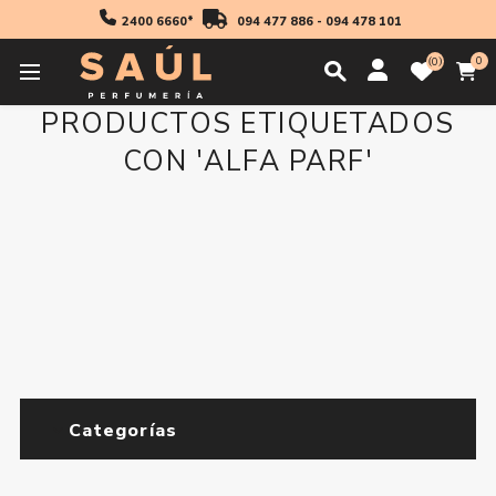
2400 6660*
094 477 886
-
094 478 101
0
0
PRODUCTOS ETIQUETADOS
CON 'ALFA PARF'
Categorías