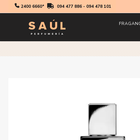
2400 6660*
094 477 886
-
094 478 101
FRAGAN
Hombr
Mujer
Niños