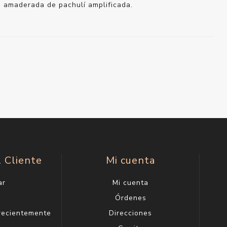
ad amaderada de pachulí amplificada.
l Cliente
Mi cuenta
ar
Mi cuenta
g
Órdenes
 recientemente
Direcciones