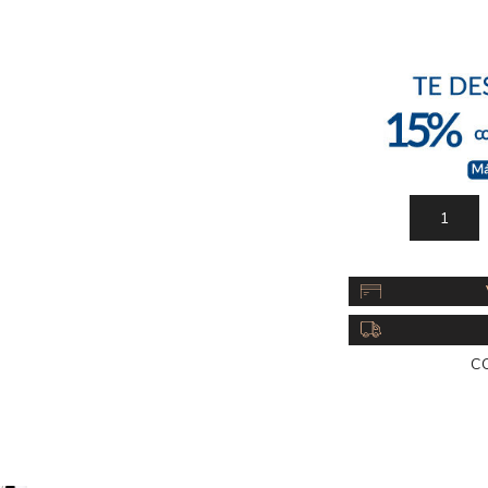
Acc
Cos
C