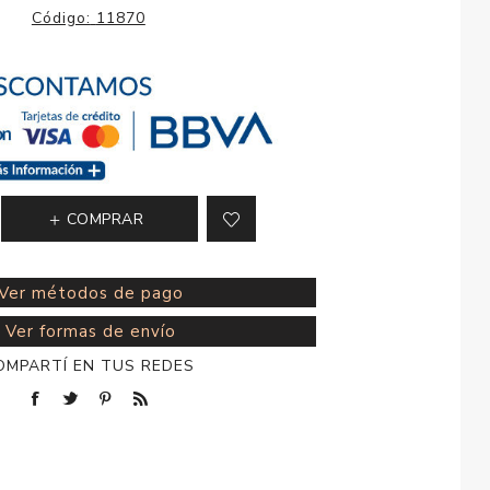
esorios para
Código:
11870
metica
COMPRAR
Ver métodos de pago
Ver formas de envío
OMPARTÍ EN TUS REDES