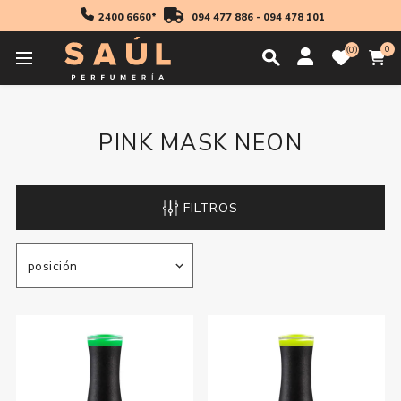
2400 6660*
094 477 886
-
094 478 101
0
0
Inicio
Pink Mask Neon
PINK MASK NEON
FILTROS