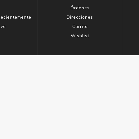
g
Órdenes
 recientemente
Direcciones
evo
Carrito
Wishlist
15058770012 - Todos los derechos reservados.