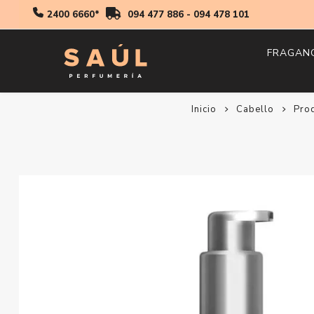
2400 6660*
094 477 886
-
094 478 101
FRAGAN
Inicio
Cabello
Hombr
Pro
Mujer
Niños