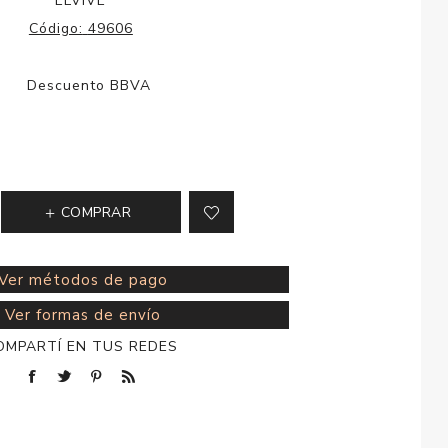
ELVIVE
esorios para
Código:
49606
metica
COMPRAR
Ver métodos de pago
Ver formas de envío
OMPARTÍ EN TUS REDES