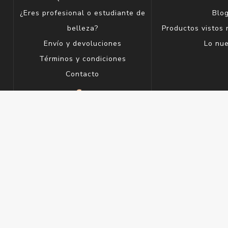
¿Eres profesional o estudiante de
Blo
belleza?
Productos vistos
Envío y devoluciones
Lo nu
Términos y condiciones
Contacto
le.Uy
Copyright ® 2026 Perfumería Saúl - Gelimix S.A. RUT 2