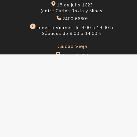
18 de julio 1623
(entre Carlos Roxlo y Minas)
2400 6660*
Lunes a Viernes de 9:00 a 19:00 h.
Sábados de 9:00 a 14:00 h.
Ciudad Vieja
Sarandí 612
2915 1202*
Lunes a Viernes de 10:00 a 18:00 h. Sábados
de 10:00 a 14:00 h.
info@saul.com.uy
Powered by
nopCommerce
Designed by
Agi