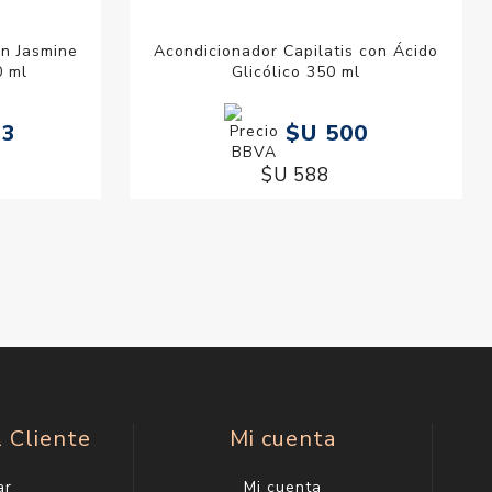
on Jasmine
Acondicionador Capilatis con Ácido
0 ml
Glicólico 350 ml
13
$U 500
$U 588
l Cliente
Mi cuenta
ar
Mi cuenta