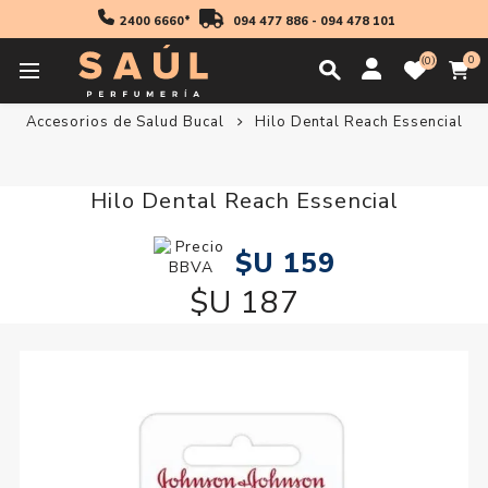
2400 6660*
094 477 886
-
094 478 101
0
0
Inicio
Higiene
Cuidado Dental
Accesorios de Salud Bucal
Hilo Dental Reach Essencial
Hilo Dental Reach Essencial
$U 159
$U 187