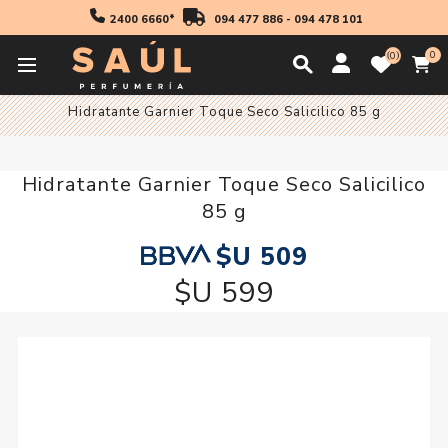
2400 6660*
094 477 886
-
094 478 101
0
0
Inicio
Cosmetica
Hidratante Garnier Toque Seco Salicilico 85 g
Hidratante Garnier Toque Seco Salicilico
85 g
$U 509
$U 599