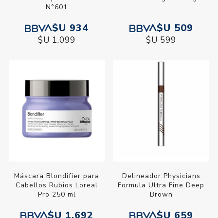
N°601
$U 934
$U 509
$U 1.099
$U 599
Máscara Blondifier para
Delineador Physicians
Cabellos Rubios Loreal
Formula Ultra Fine Deep
Pro 250 ml
Brown
$U 1.692
$U 659