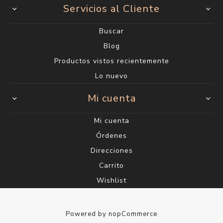
2400 6660*
Lunes a Viernes de 9:00 a 19:00 h.
Sábados de 9:00 a 14:00 h.
Ciudad Vieja
Sarandí 612
2915 1202*
Lunes a Viernes de 10:00 a 18:00 h. Sábados de
10:00 a 14:00 h.
info@saul.com.uy
Información
Quienes somos
¿Eres profesional o estudiante de belleza?
Envío y devoluciones