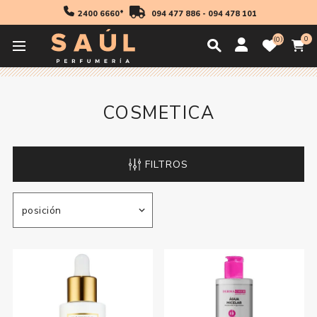
2400 6660*
094 477 886
-
094 478 101
0
0
Inicio
Cosmetica
COSMETICA
FILTROS