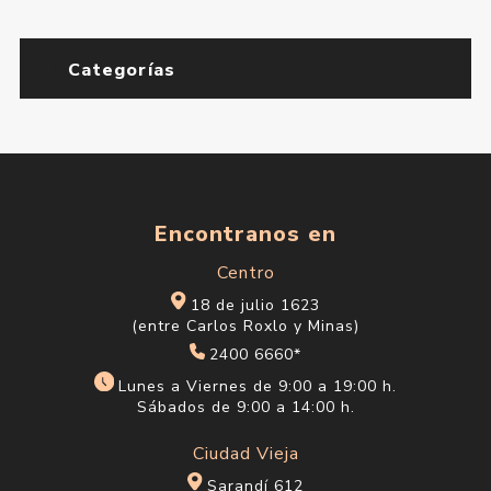
$U 395
$U 284
$U 465
$U 334
Crema Corporal Milk
Crema de Manos Haan
Nutritiva Nivea 400 ml
Coco Cooler 50 ml
$U 395
$U 489
$U 465
$U 575
30%
OFF
Crema de Manos Haan Fig
Crema de Noche Loreal
Fizz 50 ml
Revitalift Acido
Hialuronico 50 ml
$U 1.140
$U 1.629
$U 489
$U 575