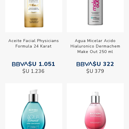
Aceite Facial Physicians
Agua Micelar Acido
Formula 24 Karat
Hialuronico Dermachem
Make Out 250 ml
$U 1.051
$U 322
$U 1.236
$U 379