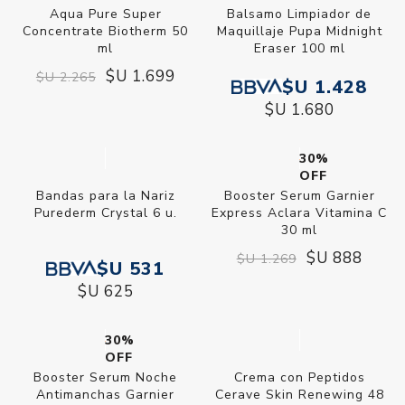
Aqua Pure Super
Balsamo Limpiador de
Concentrate Biotherm 50
Maquillaje Pupa Midnight
ml
Eraser 100 ml
$U 1.699
$U 2.265
$U 1.428
$U 1.680
30%
OFF
Bandas para la Nariz
Booster Serum Garnier
Purederm Crystal 6 u.
Express Aclara Vitamina C
30 ml
$U 888
$U 1.269
$U 531
$U 625
30%
OFF
Booster Serum Noche
Crema con Peptidos
Antimanchas Garnier
Cerave Skin Renewing 48