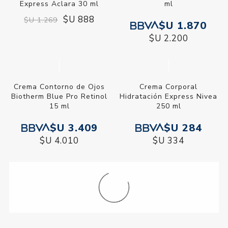
Express Aclara 30 ml
ml
$U 888
$U 1.269
$U 1.870
$U 2.200
Crema Contorno de Ojos
Crema Corporal
Biotherm Blue Pro Retinol
Hidratación Express Nivea
15 ml
250 ml
$U 3.409
$U 284
$U 4.010
$U 334
Crema Corporal
Crema Corporal Milk
Hidratación Express Nivea
Nutritiva Nivea 250 ml
400 ml