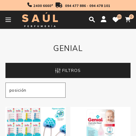
2400 6660*
094 477 886
-
094 478 101
0
0
Inicio
Genial
GENIAL
FILTROS