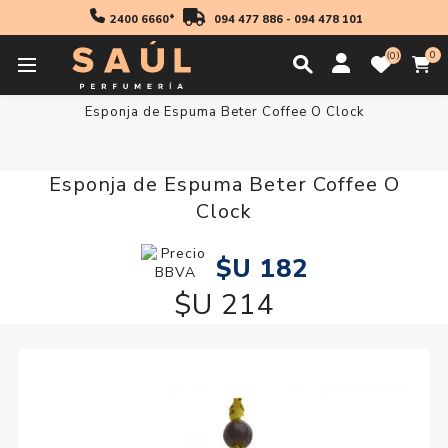
2400 6660*
094 477 886
-
094 478 101
0
0
Inicio
Maquillaje
Rostro
Accesorios para Rostro
Esponja de Espuma Beter Coffee O Clock
Esponja de Espuma Beter Coffee O
Clock
$U 182
$U 214