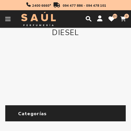
2400 6660*
094 477 886
-
094 478 101
0
0
DIESEL
Categorías