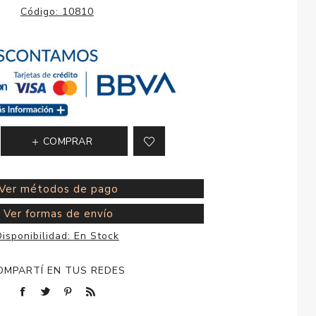
esorios para
Código:
10810
metica
COMPRAR
Ver métodos de pago
Ver formas de envío
isponibilidad:
En Stock
OMPARTÍ EN TUS REDES