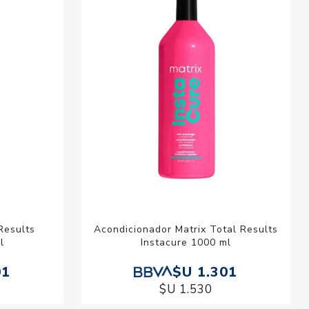
Results
Acondicionador Matrix Total Results
l
Instacure 1000 ml
01
$U 1.301
$U 1.530