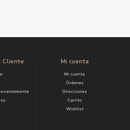
l Cliente
Mi cuenta
ar
Mi cuenta
g
Órdenes
 recientemente
Direcciones
evo
Carrito
Wishlist