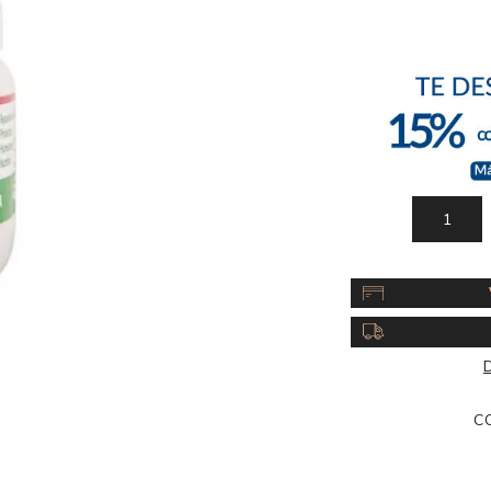
Acc
Cos
D
C