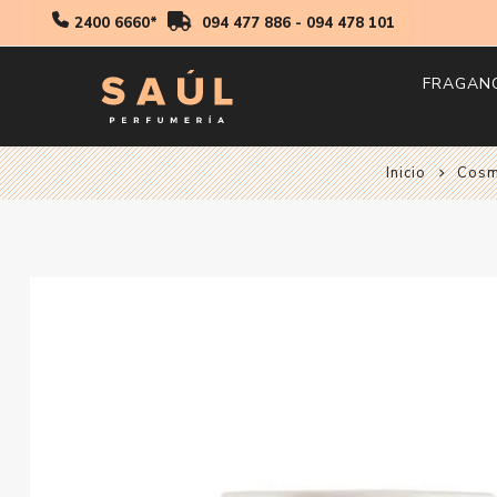
2400 6660*
094 477 886
-
094 478 101
FRAGAN
Inicio
Hombr
Cosm
Mujer
Niños