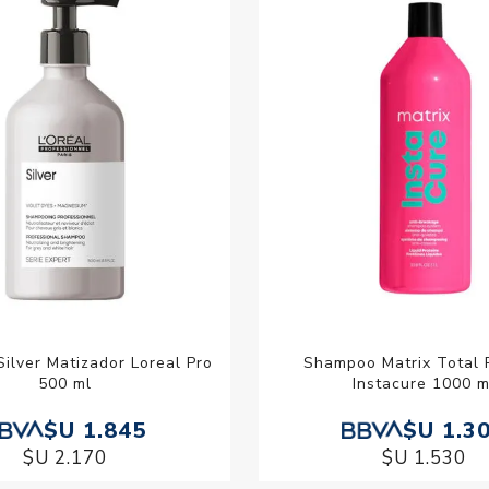
ilver Matizador Loreal Pro
Shampoo Matrix Total 
500 ml
Instacure 1000 m
$U 1.845
$U 1.3
$U 2.170
$U 1.530