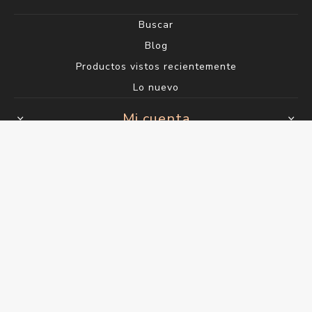
Buscar
Blog
Productos vistos recientemente
Lo nuevo
Mi cuenta
Mi cuenta
Órdenes
Direcciones
Carrito
Wishlist
Powered by
nopCommerce
Designed by
Agile.Uy