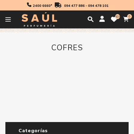
2400 6660*
094 477 886
-
094 478 101
0
0
Inicio
Cofres
COFRES
Categorías