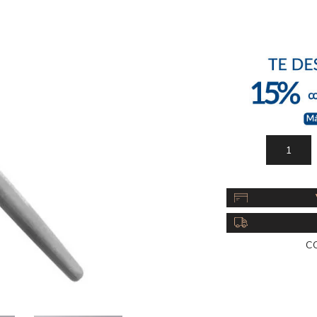
Acc
Cos
C