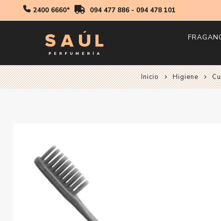
2400 6660*
094 477 886
-
094 478 101
FRAGAN
Inicio
Higiene
Hombr
Cu
Mujer
Niños