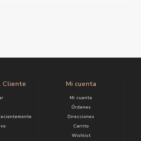
l Cliente
Mi cuenta
ar
Mi cuenta
g
Órdenes
 recientemente
Direcciones
evo
Carrito
Wishlist