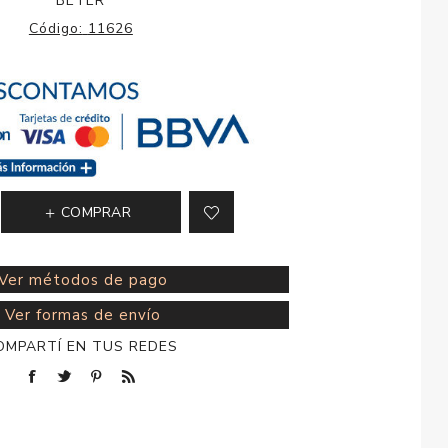
BETER
esorios para
Código:
11626
metica
COMPRAR
Ver métodos de pago
Ver formas de envío
OMPARTÍ EN TUS REDES